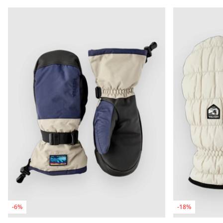
-6%
-18%