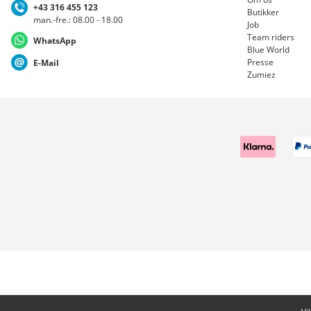
+43 316 455 123
Butikker
man.-fre.: 08.00 - 18.00
Job
Team riders
WhatsApp
Blue World
Presse
E-Mail
Zumiez