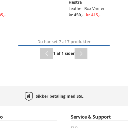
Hestra
Leather Box Vanter
85,-
kr 450,-
kr 415,-
Du har set 7 af 7 produkter
1 af 1 sider
Sikker betaling med
SSL
to
Service & Support
FAQ