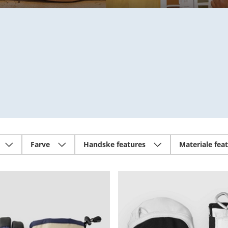
Farve
Handske features
Materiale fea