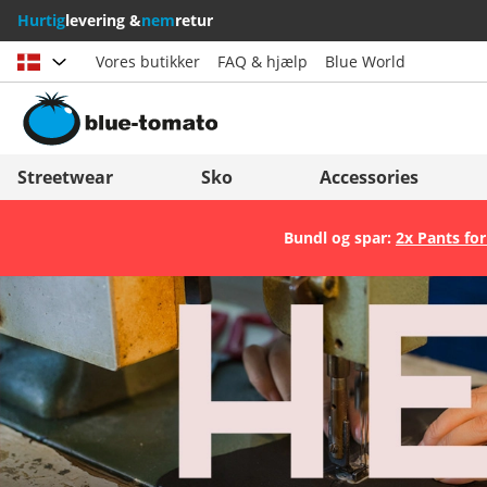
Hurtig
levering &
nem
retur
Vores butikker
FAQ & hjælp
Blue World
Vælg land
Deutschland
Nederland
Streetwear
Sko
Accessories
Österreich
Italia (Italiano)
Bundl og spar:
2x Pants for
Schweiz (Deutsch)
Italien (Deutsch)
Suisse (Français)
España
Svizzera (Italiano)
Suomi
France
United Kingdom