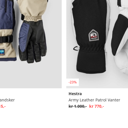
-23%
Hestra
Handsker
Army Leather Patrol Vanter
15,-
kr 1.000,-
kr 770,-