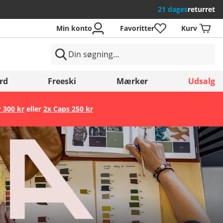
21 dages
returret
Min konto
Favoritter
Kurv
rd
Freeski
Mærker
Udsalg
r 300 kr
eller
2x Caps 250 kr
Gem