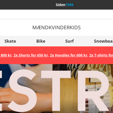
Siden
1988
MÆND
KVINDER
KIDS
Flere lande
Sverige
Skate
Bike
Surf
Snowboa
Slovenija
 800 kr
,
2x Shorts for 650 kr
,
2x Hoodies for 600 kr
,
2x T-shirts fo
België (Nederlands)
Belgique (Français)
Danmark
Norge