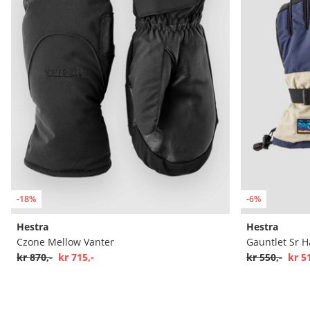
-18%
-6%
Hestra
Hestra
Czone Mellow Vanter
Gauntlet Sr 
kr 870,-
kr 715,-
kr 550,-
kr 5