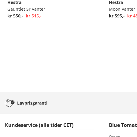
Hestra
Hestra
Gauntlet Sr Vanter
Moon Vanter
kr 550,-
kr 515,-
kr 595,-
kr 4
Lavprisgaranti
Kundeservice (alle tider CET)
Blue Toma
Om os