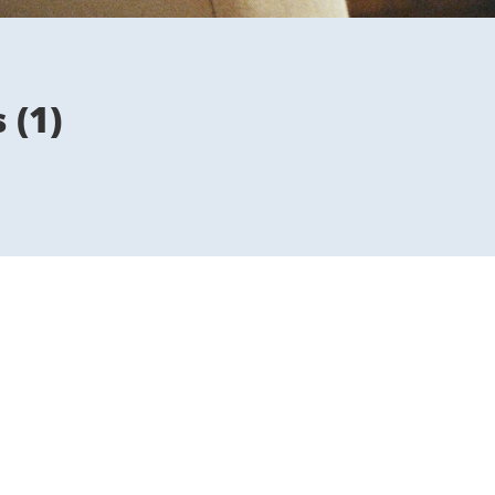
s
(
1
)