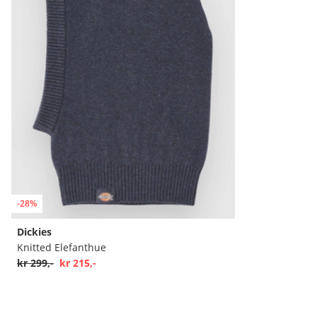
-28%
Dickies
Knitted Elefanthue
kr 299,-
kr 215,-