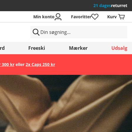
21 dages
returret
Min konto
Favoritter
Kurv
rd
Freeski
Mærker
Udsalg
r 300 kr
eller
2x Caps 250 kr
Gem