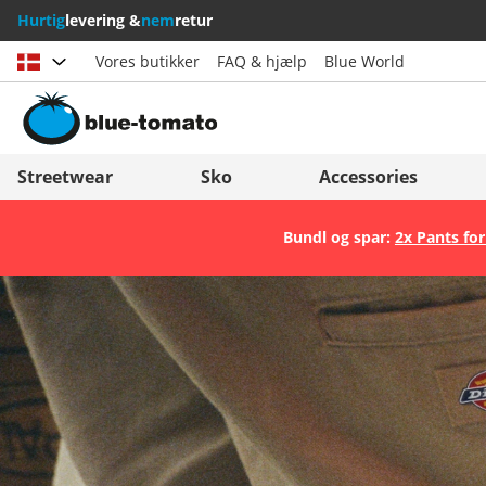
Hurtig
levering &
nem
retur
Vores butikker
FAQ & hjælp
Blue World
Vælg land
Deutschland
Nederland
Streetwear
Sko
Accessories
Österreich
Italia (Italiano)
Bundl og spar:
2x Pants for
Schweiz (Deutsch)
Italien (Deutsch)
Suisse (Français)
España
Svizzera (Italiano)
Suomi
France
United Kingdom