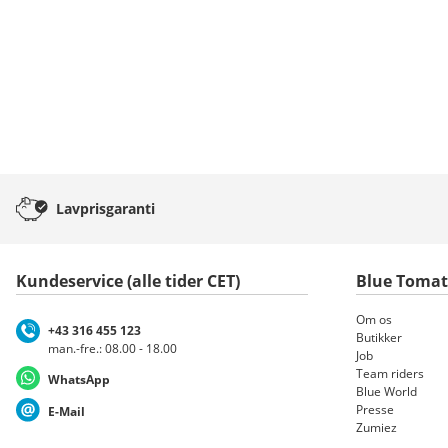
Lavprisgaranti
Kundeservice (alle tider CET)
Blue Toma
Om os
+43 316 455 123
Butikker
man.-fre.: 08.00 - 18.00
Job
Team riders
WhatsApp
Blue World
Presse
E-Mail
Zumiez