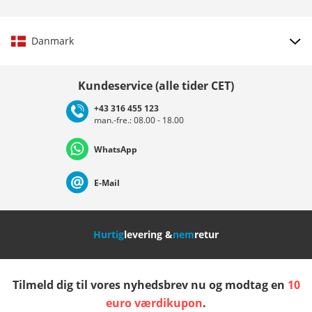
Danmark
Vælg land
Kundeservice (alle tider CET)
+43 316 455 123
man.-fre.: 08.00 - 18.00
Deutschland
Österreich
Schweiz (Deutsch)
WhatsApp
Suisse (Français)
Svizzera (Italiano)
France
E-Mail
Nederland
Italia (Italiano)
Italien (Deutsch)
Hurtig
levering &
nem
retur
España
Suomi
United Kingdom
Tilmeld dig til vores nyhedsbrev nu og modtag en
10
Sverige
Slovenija
België (Nederlands)
euro værdikupon
.