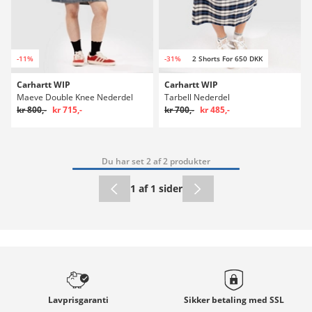
-11%
-31%
2 Shorts For 650 DKK
Carhartt WIP
Carhartt WIP
Maeve Double Knee Nederdel
Tarbell Nederdel
kr 800,-
kr 715,-
kr 700,-
kr 485,-
Du har set 2 af 2 produkter
1 af 1 sider
Lavprisgaranti
Sikker betaling med
SSL