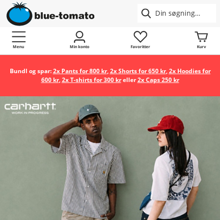
Menu
Min konto
Favoritter
Kurv
Bundl og spar:
2x Pants for 800 kr
,
2x Shorts for 650 kr
,
2x Hoodies for
600 kr
,
2x T-shirts for 300 kr
eller
2x Caps 250 kr