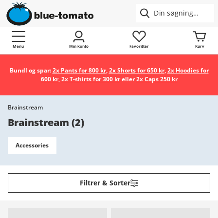
Menu
Min konto
Favoritter
Kurv
Bundl og spar:
2x Pants for 800 kr
,
2x Shorts for 650 kr
,
2x Hoodies for
600 kr
,
2x T-shirts for 300 kr
eller
2x Caps 250 kr
Brainstream
Brainstream
(
2
)
Accessories
Filtrer & Sorter