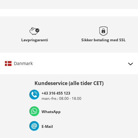
Lavprisgaranti
Sikker betaling med
SSL
Danmark
Vælg land
Kundeservice (alle tider CET)
+43 316 455 123
man.-fre.: 08.00 - 18.00
Deutschland
Österreich
Schweiz (Deutsch)
WhatsApp
Suisse (Français)
Svizzera (Italiano)
France
E-Mail
Nederland
Italia (Italiano)
Italien (Deutsch)