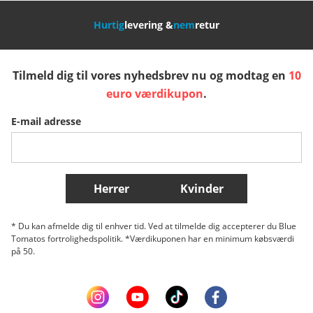
Hurtig
levering &
nem
retur
España
Suomi
United Kingdom
Tilmeld dig til vores nyhedsbrev nu og modtag en
10
Sverige
Slovenija
België (Nederlands)
euro værdikupon
.
E-mail adresse
Belgique (Français)
Danmark
Norge
Flere lande
Herrer
Kvinder
* Du kan afmelde dig til enhver tid. Ved at tilmelde dig accepterer du Blue
Tomatos fortrolighedspolitik. *Værdikuponen har en minimum købsværdi
på 50.