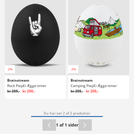
-2%
-2%
Brainstream
Brainstream
Rock PiepEi Ægge-timer
Camping PiepEi Ægge-timer
kr 205,-
kr 200,-
kr 205,-
kr 200,-
Du har set 2 af 2 produkter
1 af 1 sider