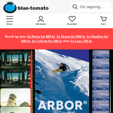
Menu
Min konto
Favoritter
Kurv
Bundl og spar:
2x Pants for 800 kr
,
2x Shorts for 650 kr
,
2x Hoodies for
600 kr
,
2x T-shirts for 300 kr
eller
2x Caps 250 kr