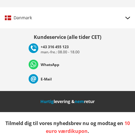
Danmark
Vælg land
Kundeservice (alle tider CET)
+43 316 455 123
man.-fre.: 08.00 - 18.00
Deutschland
Österreich
Schweiz (Deutsch)
WhatsApp
Suisse (Français)
Svizzera (Italiano)
France
E-Mail
Nederland
Italia (Italiano)
Italien (Deutsch)
Hurtig
levering &
nem
retur
España
Suomi
United Kingdom
Tilmeld dig til vores nyhedsbrev nu og modtag en
10
Sverige
Slovenija
België (Nederlands)
euro værdikupon
.