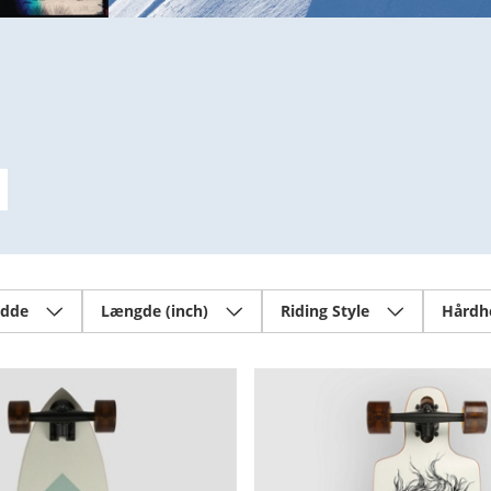
edde
Længde (inch)
Riding Style
Hårdhe