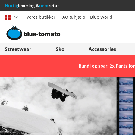
Hurtig
levering &
nem
retur
Vores butikker
FAQ & hjælp
Blue World
Vælg land
Deutschland
Nederland
Streetwear
Sko
Accessories
Österreich
Italia (Italiano)
Bundl og spar:
2x Pants for
Schweiz (Deutsch)
Italien (Deutsch)
Suisse (Français)
España
Svizzera (Italiano)
Suomi
France
United Kingdom