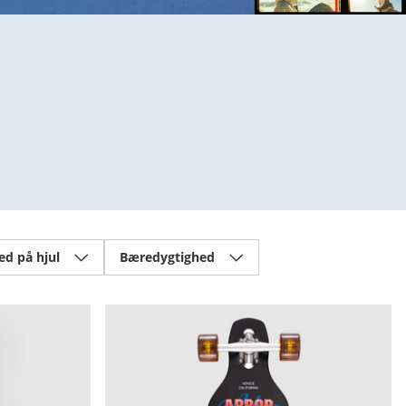
d på hjul
Bæredygtighed