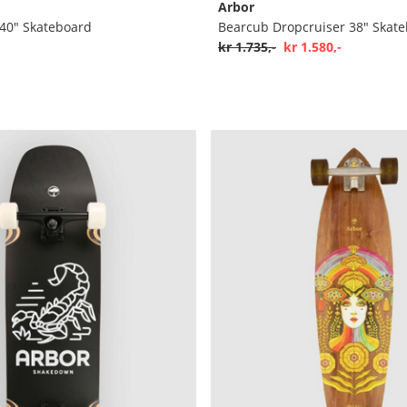
Arbor
 40" Skateboard
Bearcub Dropcruiser 38" Skat
kr 1.735,-
kr 1.580,-