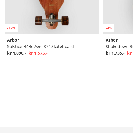
-17%
-9%
Arbor
Arbor
Solstice B4Bc Axis 37" Skateboard
Shakedown 34
kr 1.890,-
kr 1.575,-
kr 1.735,-
kr 