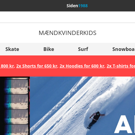
Siden
1988
MÆND
KVINDER
KIDS
Flere lande
Sverige
Skate
Bike
Surf
Snowboa
Slovenija
 800 kr
,
2x Shorts for 650 kr
,
2x Hoodies for 600 kr
,
2x T-shirts fo
België (Nederlands)
Belgique (Français)
Danmark
Norge