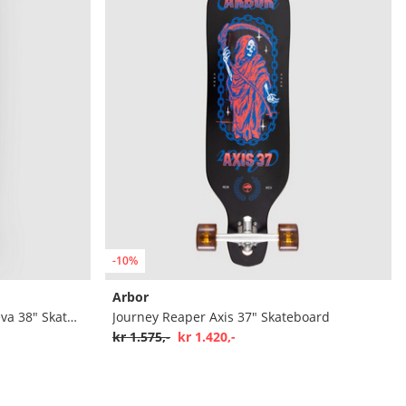
-10%
Arbor
Bamboo Dropcruiser K Darmaeva 38" Skateboard
Journey Reaper Axis 37" Skateboard
kr 1.575,-
kr 1.420,-