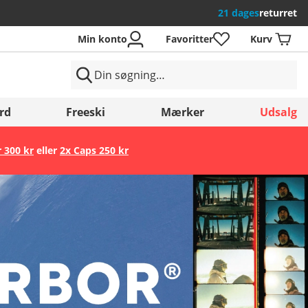
21 dages
returret
Min konto
Favoritter
Kurv
rd
Freeski
Mærker
Udsalg
r 300 kr
eller
2x Caps 250 kr
Gem