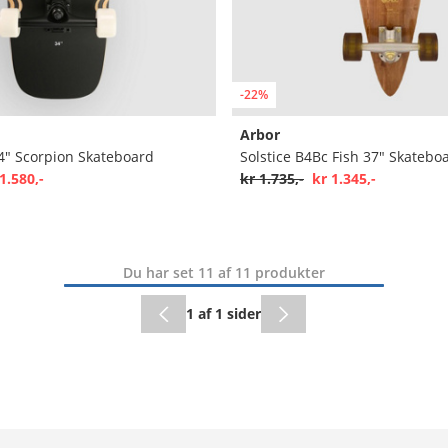
-22%
Arbor
" Scorpion Skateboard
Solstice B4Bc Fish 37" Skatebo
1.580,-
kr 1.735,-
kr 1.345,-
Du har set 11 af 11 produkter
1 af 1 sider