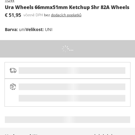
Ura Wheels 66mmx51mm Ketchup Shr 82A Wheels
€ 51,95
včetně DPH
bez
dodacích poplatků
Barva
:
uni
Velikost
:
UNI
...