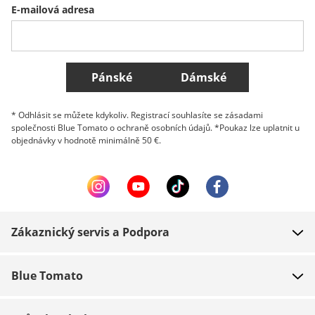
E-mailová adresa
Belgique (Français)
Danmark
Norge
Všechny země
Pánské
Dámské
* Odhlásit se můžete kdykoliv. Registrací souhlasíte se zásadami
společnosti Blue Tomato o ochraně osobních údajů. *Poukaz lze uplatnit u
objednávky v hodnotě minimálně 50 €.
Zákaznický servis a Podpora
FAQ
Blue Tomato
Kontakt
O nás
Platba