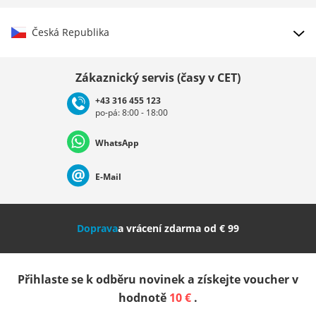
Česká Republika
Vybrat zemi
Zákaznický servis (časy v CET)
+43 316 455 123
po-pá: 8:00 - 18:00
Deutschland
Österreich
Schweiz (Deutsch)
WhatsApp
Suisse (Français)
Svizzera (Italiano)
France
E-Mail
Nederland
Italia (Italiano)
Italien (Deutsch)
Doprava
a vrácení zdarma od € 99
España
Suomi
United Kingdom
Přihlaste se k odběru novinek a získejte voucher v
Sverige
Slovenija
België (Nederlands)
hodnotě
10 €
.