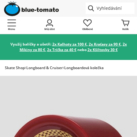
Menu
Můj účet
Oblíbené
Košík
Využij balíčky a ušetři:
2x Kalhoty za 100 €
,
2x Kraťasy za 90 €
,
2x
Mikiny za 80 €
,
2x Trička za 40 €
nebo
2x Kšiltovky 30 €
Skate Shop
Longboard & Cruiser
Longboardová kolečka