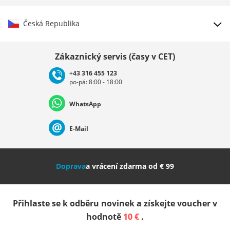
Česká Republika
Vybrat zemi
Zákaznický servis (časy v CET)
+43 316 455 123
po-pá: 8:00 - 18:00
Deutschland
Österreich
Schweiz (Deutsch)
WhatsApp
Suisse (Français)
Svizzera (Italiano)
France
E-Mail
Nederland
Italia (Italiano)
Italien (Deutsch)
Doprava
a vrácení zdarma od € 99
España
Suomi
United Kingdom
Přihlaste se k odběru novinek a získejte voucher v
Sverige
Slovenija
België (Nederlands)
hodnotě
10 €
.