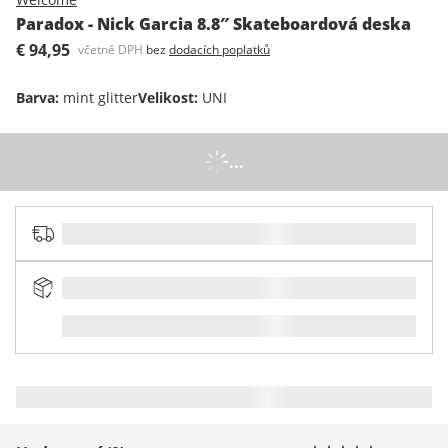
Paradox - Nick Garcia 8.8″ Skateboardová deska
€ 94,95
včetně DPH
bez
dodacích poplatků
Barva
:
mint glitter
Velikost
:
UNI
...