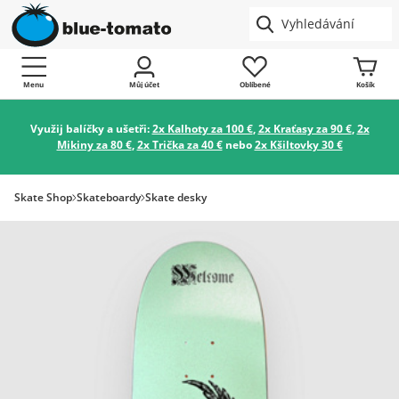
Menu
Můj účet
Oblíbené
Košík
Využij balíčky a ušetři:
2x Kalhoty za 100 €
,
2x Kraťasy za 90 €
,
2x
Mikiny za 80 €
,
2x Trička za 40 €
nebo
2x Kšiltovky 30 €
Skate Shop
Skateboardy
Skate desky