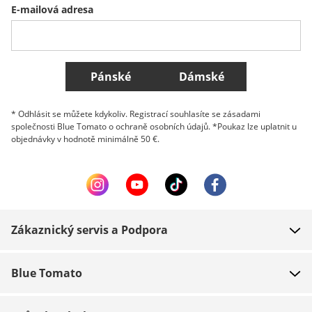
E-mailová adresa
Belgique (Français)
Danmark
Norge
Všechny země
Pánské
Dámské
* Odhlásit se můžete kdykoliv. Registrací souhlasíte se zásadami
společnosti Blue Tomato o ochraně osobních údajů. *Poukaz lze uplatnit u
objednávky v hodnotě minimálně 50 €.
Zákaznický servis a Podpora
FAQ
Blue Tomato
Kontakt
O nás
Platba