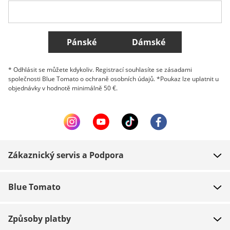
Všechny země
Pánské
Dámské
* Odhlásit se můžete kdykoliv. Registrací souhlasíte se zásadami
společnosti Blue Tomato o ochraně osobních údajů. *Poukaz lze uplatnit u
objednávky v hodnotě minimálně 50 €.
Zákaznický servis a Podpora
FAQ
Blue Tomato
Kontakt
O nás
Platba
Způsoby platby
Obchody