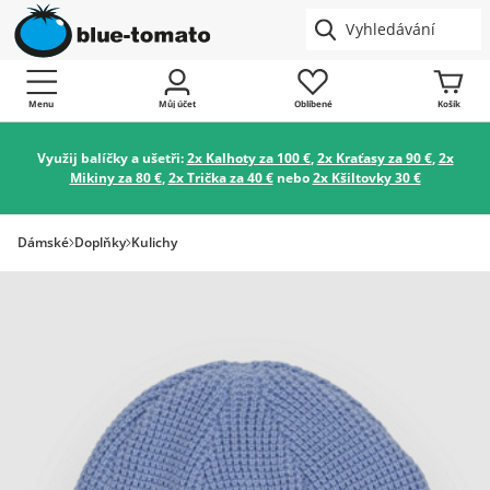
Menu
Můj účet
Oblíbené
Košík
Využij balíčky a ušetři:
2x Kalhoty za 100 €
,
2x Kraťasy za 90 €
,
2x
Mikiny za 80 €
,
2x Trička za 40 €
nebo
2x Kšiltovky 30 €
Dámské
Doplňky
Kulichy