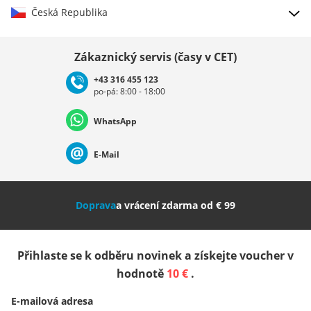
Česká Republika
Vybrat zemi
Zákaznický servis (časy v CET)
+43 316 455 123
po-pá: 8:00 - 18:00
Deutschland
Österreich
Schweiz (Deutsch)
WhatsApp
Suisse (Français)
Svizzera (Italiano)
France
E-Mail
Nederland
Italia (Italiano)
Italien (Deutsch)
Doprava
a vrácení zdarma od € 99
España
Suomi
United Kingdom
Přihlaste se k odběru novinek a získejte voucher v
Sverige
Slovenija
België (Nederlands)
hodnotě
10 €
.
E-mailová adresa
Belgique (Français)
Danmark
Norge