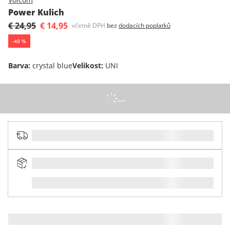
Power Kulich
€ 24,95
€ 14,95
včetně DPH
bez
dodacích poplatků
-
40
%
Barva
:
crystal blue
Velikost
:
UNI
...