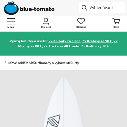
Menu
Můj účet
Oblíbené
Košík
Využij balíčky a ušetři:
2x Kalhoty za 100 €
,
2x Kraťasy za 90 €
,
2x
Mikiny za 80 €
,
2x Trička za 40 €
nebo
2x Kšiltovky 30 €
Surfové oddělení
Surfboardy a vybavení
Surfy