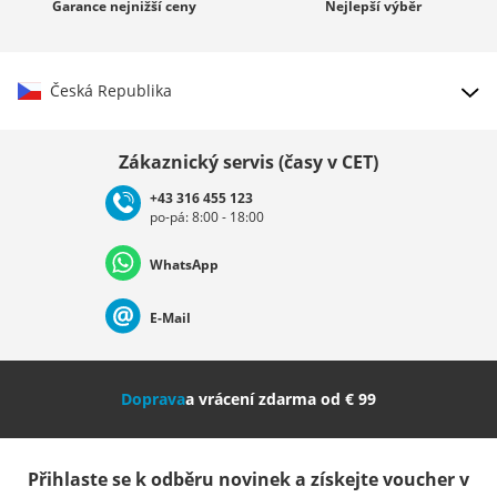
Garance
nejnižší ceny
Nejlepší
výběr
Česká Republika
Vybrat zemi
Zákaznický servis (časy v CET)
+43 316 455 123
po-pá: 8:00 - 18:00
Deutschland
Österreich
Schweiz (Deutsch)
WhatsApp
Suisse (Français)
Svizzera (Italiano)
France
E-Mail
Nederland
Italia (Italiano)
Italien (Deutsch)
Doprava
a vrácení zdarma od € 99
España
Suomi
United Kingdom
Přihlaste se k odběru novinek a získejte voucher v