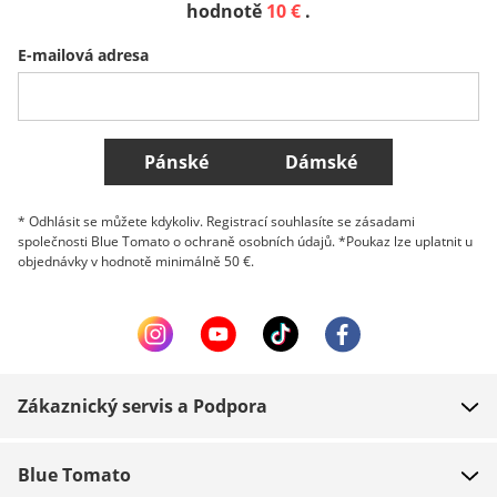
Sverige
Slovenija
België (Nederlands)
hodnotě
10 €
.
E-mailová adresa
Belgique (Français)
Danmark
Norge
Všechny země
Pánské
Dámské
* Odhlásit se můžete kdykoliv. Registrací souhlasíte se zásadami
společnosti Blue Tomato o ochraně osobních údajů. *Poukaz lze uplatnit u
objednávky v hodnotě minimálně 50 €.
Zákaznický servis a Podpora
FAQ
Blue Tomato
Kontakt