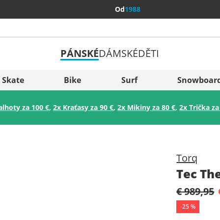
Od
1988
PÁNSKÉ
DÁMSKÉ
DĚTI
Všechny 
Sverige
Skate
Bike
Surf
Snowboar
Slovenija
alhoty za 100 €
,
2x Kraťasy za 90 €
,
2x Mikiny za 80 €
,
2x Trička za
België (Nederlands)
Belgique (Français)
Danmark
Torq
Norge
Tec The
€ 989,95
-
25
%