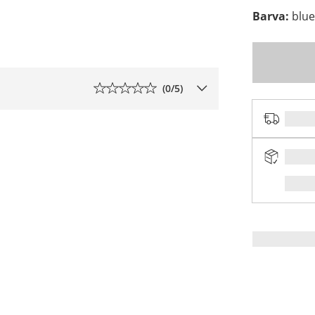
Barva
:
blu
(
0
/5)