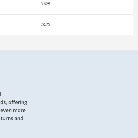
3.625
23.75
l
ds, offering
 even more
 turns and