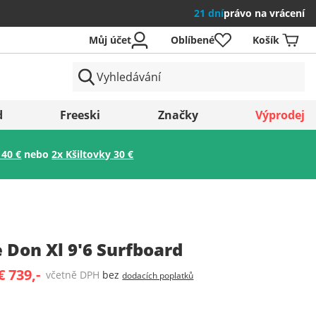
21 dní
právo na vrácení
Můj účet
Oblíbené
Košík
země
d
Freeski
Značky
Výprodej
 40 €
nebo
2x Kšiltovky 30 €
Uložit
 Don Xl 9'6 Surfboard
€ 739,-
včetně DPH
bez
dodacích poplatků