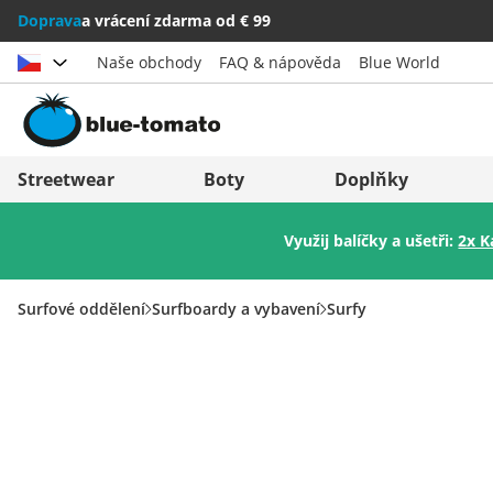
Doprava
a vrácení zdarma od € 99
Naše obchody
FAQ & nápověda
Blue World
Vybrat zemi
Deutschland
Nederland
Streetwear
Boty
Doplňky
Österreich
Italia (Italiano)
Využij balíčky a ušetři:
2x K
Schweiz (Deutsch)
Italien (Deutsch)
Suisse (Français)
España
Surfové oddělení
Surfboardy a vybavení
Surfy
Svizzera (Italiano)
Suomi
France
United Kingdom