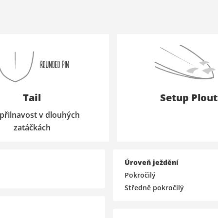
Tail
Setup Plout
přilnavost v dlouhých
zatáčkách
Úroveň ježdění
Pokročilý
Středně pokročilý