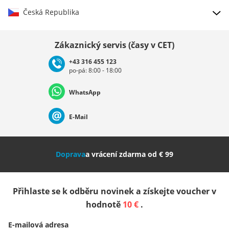
Česká Republika
Vybrat zemi
Zákaznický servis (časy v CET)
+43 316 455 123
po-pá: 8:00 - 18:00
Deutschland
Österreich
Schweiz (Deutsch)
WhatsApp
Suisse (Français)
Svizzera (Italiano)
France
E-Mail
Nederland
Italia (Italiano)
Italien (Deutsch)
Doprava
a vrácení zdarma od € 99
España
Suomi
United Kingdom
Přihlaste se k odběru novinek a získejte voucher v
Sverige
Slovenija
België (Nederlands)
hodnotě
10 €
.
E-mailová adresa