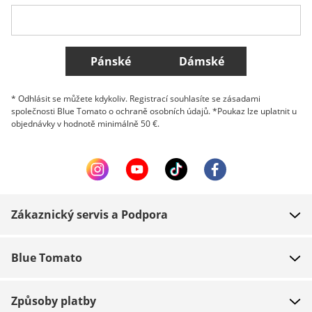
Belgique (Français)
Danmark
Norge
Všechny země
Pánské
Dámské
* Odhlásit se můžete kdykoliv. Registrací souhlasíte se zásadami
společnosti Blue Tomato o ochraně osobních údajů. *Poukaz lze uplatnit u
objednávky v hodnotě minimálně 50 €.
Zákaznický servis a Podpora
FAQ
Blue Tomato
Kontakt
O nás
Platba
Způsoby platby