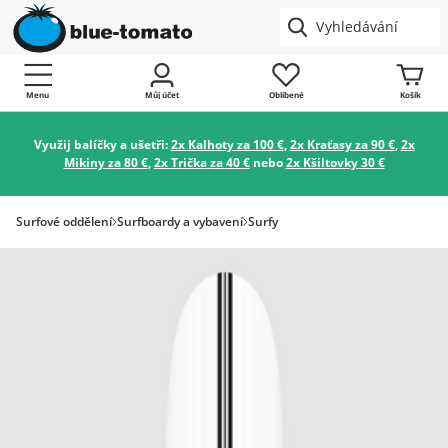
Menu
Můj účet
Oblíbené
Košík
Využij balíčky a ušetři:
2x Kalhoty za 100 €
,
2x Kraťasy za 90 €
,
2x
Mikiny za 80 €
,
2x Trička za 40 €
nebo
2x Kšiltovky 30 €
Surfové oddělení
Surfboardy a vybavení
Surfy