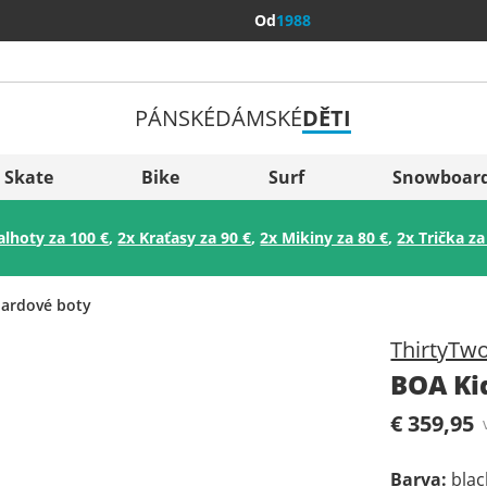
Od
1988
PÁNSKÉ
DÁMSKÉ
DĚTI
Všechny 
Sverige
Skate
Bike
Surf
Snowboar
Slovenija
alhoty za 100 €
,
2x Kraťasy za 90 €
,
2x Mikiny za 80 €
,
2x Trička za
België (Nederlands)
Belgique (Français)
ardové boty
Danmark
ThirtyTw
Norge
BOA Ki
€ 359,95
Barva
:
bla