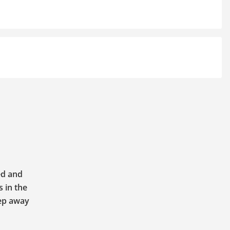
ed and
 in the
tep away