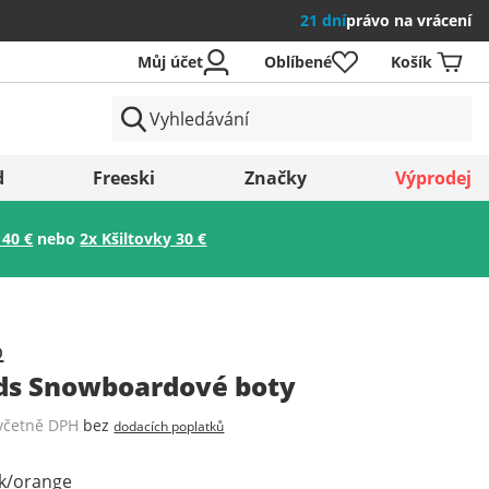
21 dní
právo na vrácení
Můj účet
Oblíbené
Košík
země
d
Freeski
Značky
Výprodej
 40 €
nebo
2x Kšiltovky 30 €
Uložit
o
ds Snowboardové boty
včetně DPH
bez
dodacích poplatků
ck/orange