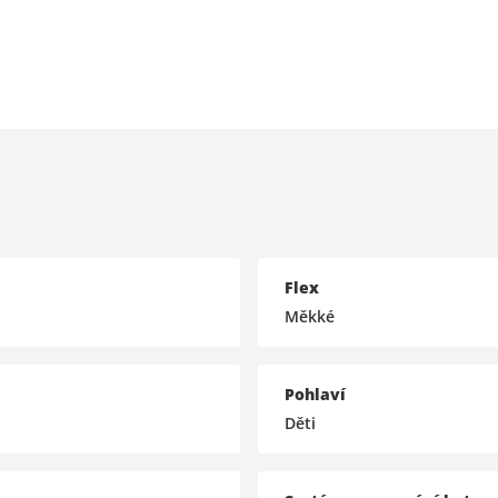
Flex
Měkké
Pohlaví
Děti