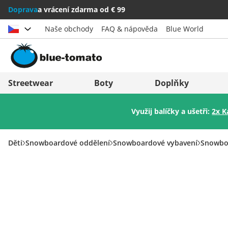
Doprava
a vrácení zdarma od € 99
Naše obchody
FAQ & nápověda
Blue World
Vybrat zemi
Deutschland
Nederland
Streetwear
Boty
Doplňky
Österreich
Italia (Italiano)
Využij balíčky a ušetři:
2x K
Schweiz (Deutsch)
Italien (Deutsch)
Suisse (Français)
España
Děti
Snowboardové oddělení
Snowboardové vybavení
Snowbo
Svizzera (Italiano)
Suomi
France
United Kingdom