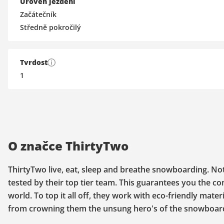
Úroveň ježdění
Začátečník
Středně pokročilý
Tvrdost
1
O značce ThirtyTwo
ThirtyTwo live, eat, sleep and breathe snowboarding. Not 
tested by their top tier team. This guarantees you the c
world. To top it all off, they work with eco-friendly mat
from crowning them the unsung hero's of the snowboar