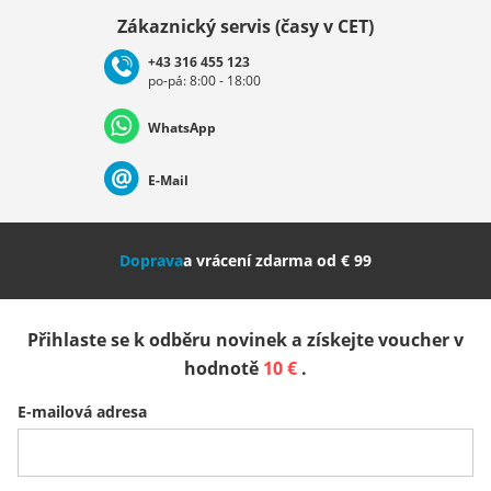
Vybrat zemi
Zákaznický servis (časy v CET)
+43 316 455 123
po-pá: 8:00 - 18:00
Deutschland
Österreich
Schweiz (Deutsch)
WhatsApp
Suisse (Français)
Svizzera (Italiano)
France
E-Mail
Nederland
Italia (Italiano)
Italien (Deutsch)
Doprava
a vrácení zdarma od € 99
España
Suomi
United Kingdom
Přihlaste se k odběru novinek a získejte voucher v
Sverige
Slovenija
België (Nederlands)
hodnotě
10 €
.
E-mailová adresa
Belgique (Français)
Danmark
Norge
Všechny země