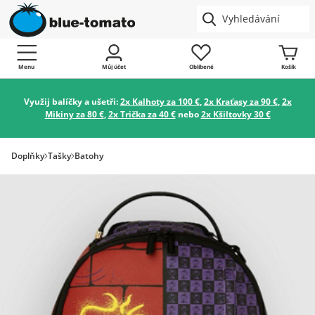
Menu
Můj účet
Oblíbené
Košík
Využij balíčky a ušetři:
2x Kalhoty za 100 €
,
2x Kraťasy za 90 €
,
2x
Mikiny za 80 €
,
2x Trička za 40 €
nebo
2x Kšiltovky 30 €
Doplňky
Tašky
Batohy