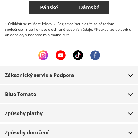
Pánské
Dámské
* Odhlásit se můžete kdykoliv. Registrací souhlasíte se zásadami
společnosti Blue Tomato o ochraně osobních údajů. *Poukaz lze uplatnit u
objednávky v hodnotě minimálně 50 €.
Zákaznický servis a Podpora
FAQ
Blue Tomato
Kontakt
O nás
Platba
Způsoby platby
Obchody
Dodání
Práce
Navrácení zboží
Způsoby doručení