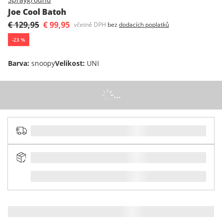
Joe Cool Batoh
€ 129,95
€ 99,95
včetně DPH
bez
dodacích poplatků
-
23
%
Barva
:
snoopy
Velikost
:
UNI
...