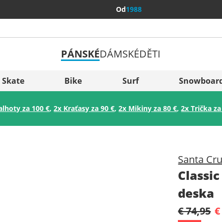
Od
1988
PÁNSKÉ
DÁMSKÉ
DĚTI
Všechny 
Sverige
Skate
Bike
Surf
Snowboar
Slovenija
alhoty za 100 €
,
2x Kraťasy za 90 €
,
2x Mikiny za 80 €
,
2x Trička za
België (Nederlands)
Belgique (Français)
Danmark
Santa Cr
Norge
Classi
deska
€ 74,95
€