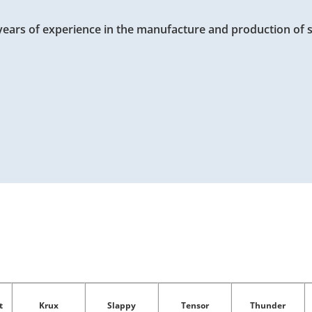
d years of experience in the manufacture and production of
t
Krux
Slappy
Tensor
Thunder