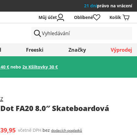
21 dní
právo na vrácení
Můj účet
Oblíbené
Košík
země
d
Freeski
Značky
Výprodej
 40 €
nebo
2x Kšiltovky 30 €
Uložit
uz
c Dot FA20 8.0″ Skateboardová
 39,95
včetně DPH
bez
dodacích poplatků