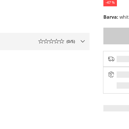
-
47
%
Barva
:
whi
(
0
/5)