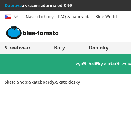
Doprava
a vrácení zdarma od € 99
Naše obchody
FAQ & nápověda
Blue World
Vybrat zemi
Deutschland
Nederland
Streetwear
Boty
Doplňky
Österreich
Italia (Italiano)
Využij balíčky a ušetři:
2x K
Schweiz (Deutsch)
Italien (Deutsch)
Suisse (Français)
España
Skate Shop
Skateboardy
Skate desky
Svizzera (Italiano)
Suomi
France
United Kingdom