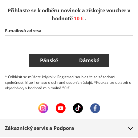
Přihlaste se k odběru novinek a získejte voucher v
Sverige
Slovenija
België (Nederlands)
hodnotě
10 €
.
E-mailová adresa
Belgique (Français)
Danmark
Norge
Všechny země
Pánské
Dámské
* Odhlásit se můžete kdykoliv. Registrací souhlasíte se zásadami
společnosti Blue Tomato o ochraně osobních údajů. *Poukaz lze uplatnit u
objednávky v hodnotě minimálně 50 €.
Zákaznický servis a Podpora