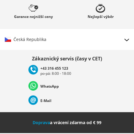
Garance
nejnižší ceny
Nejlepší
výběr
Česká Republika
Vybrat zemi
Zákaznický servis (časy v CET)
+43 316 455 123
po-pá: 8:00 - 18:00
Deutschland
Österreich
Schweiz (Deutsch)
WhatsApp
Suisse (Français)
Svizzera (Italiano)
France
E-Mail
Nederland
Italia (Italiano)
Italien (Deutsch)
Doprava
a vrácení zdarma od € 99
España
Suomi
United Kingdom