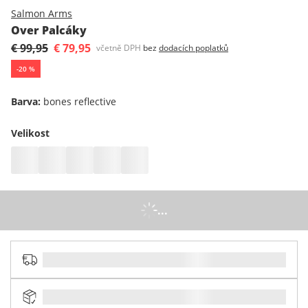
Salmon Arms
Over Palcáky
€ 99,95
€ 79,95
včetně DPH
bez
dodacích poplatků
-
20
%
Barva
:
bones reflective
Velikost
...