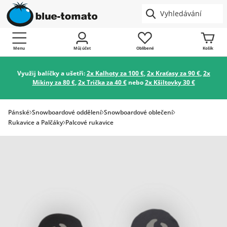
Menu
Můj účet
Oblíbené
Košík
Využij balíčky a ušetři:
2x Kalhoty za 100 €
,
2x Kraťasy za 90 €
,
2x
Mikiny za 80 €
,
2x Trička za 40 €
nebo
2x Kšiltovky 30 €
Pánské
Snowboardové oddělení
Snowboardové oblečení
Rukavice a Palčáky
Palcové rukavice