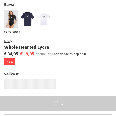
Barva
terra cotta
Roxy
Whole Hearted Lycra
€ 34,95
€ 19,95
včetně DPH
bez
dodacích poplatků
-
43
%
Velikost
...