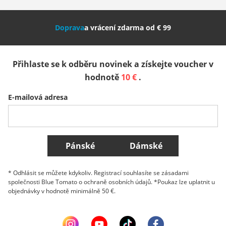
Nederland
Italia (Italiano)
Italien (Deutsch)
Doprava
a vrácení zdarma od € 99
España
Suomi
United Kingdom
Přihlaste se k odběru novinek a získejte voucher v
Sverige
Slovenija
België (Nederlands)
hodnotě
10 €
.
E-mailová adresa
Belgique (Français)
Danmark
Norge
Všechny země
Pánské
Dámské
* Odhlásit se můžete kdykoliv. Registrací souhlasíte se zásadami
společnosti Blue Tomato o ochraně osobních údajů. *Poukaz lze uplatnit u
objednávky v hodnotě minimálně 50 €.