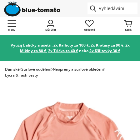
Menu
Můj účet
Oblíbené
Košík
Využij balíčky a ušetři:
2x Kalhoty za 100 €
,
2x Kraťasy za 90 €
,
2x
Mikiny za 80 €
,
2x Trička za 40 €
nebo
2x Kšiltovky 30 €
Dámské
Surfové oddělení
Neopreny a surfové oblečení
Lycra & rash vesty