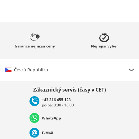
Garance
nejnižší ceny
Nejlepší
výběr
Česká Republika
Vybrat zemi
Zákaznický servis (časy v CET)
+43 316 455 123
po-pá: 8:00 - 18:00
Deutschland
Österreich
Schweiz (Deutsch)
WhatsApp
Suisse (Français)
Svizzera (Italiano)
France
E-Mail