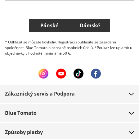
Všechny země
Pánské
Dámské
* Odhlásit se můžete kdykoliv. Registrací souhlasíte se zásadami
společnosti Blue Tomato o ochraně osobních údajů. *Poukaz lze uplatnit u
objednávky v hodnotě minimálně 50 €.
Zákaznický servis a Podpora
FAQ
Blue Tomato
Kontakt
O nás
Platba
Způsoby platby
Obchody