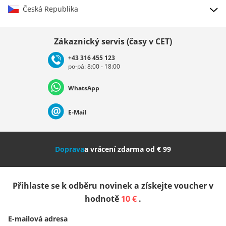
Česká Republika
Vybrat zemi
Zákaznický servis (časy v CET)
+43 316 455 123
po-pá: 8:00 - 18:00
Deutschland
Österreich
Schweiz (Deutsch)
WhatsApp
Suisse (Français)
Svizzera (Italiano)
France
E-Mail
Nederland
Italia (Italiano)
Italien (Deutsch)
Doprava
a vrácení zdarma od € 99
España
Suomi
United Kingdom
Přihlaste se k odběru novinek a získejte voucher v
Sverige
Slovenija
België (Nederlands)
hodnotě
10 €
.
E-mailová adresa
Belgique (Français)
Danmark
Norge