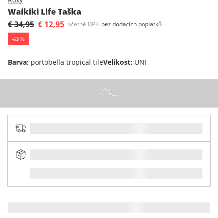
Waikiki Life Taška
€ 34,95
€ 12,95
včetně DPH
bez
dodacích poplatků
-
63
%
Barva
:
portobella tropical tile
Velikost
:
UNI
...