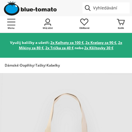
Menu
Můj účet
Oblíbené
Košík
Využij balíčky a ušetři:
2x Kalhoty za 100 €
,
2x Kraťasy za 90 €
,
2x
Mikiny za 80 €
,
2x Trička za 40 €
nebo
2x Kšiltovky 30 €
Dámské
Doplňky
Tašky
Kabelky