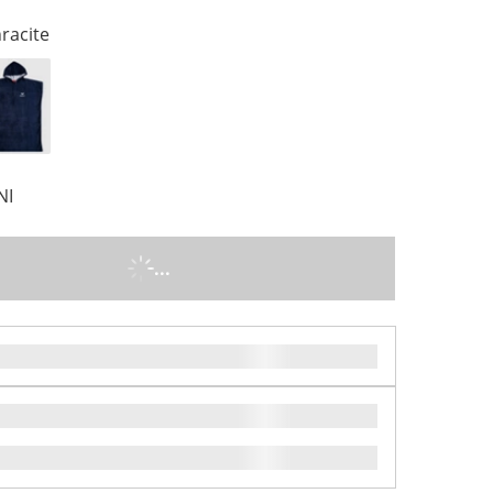
racite
NI
...