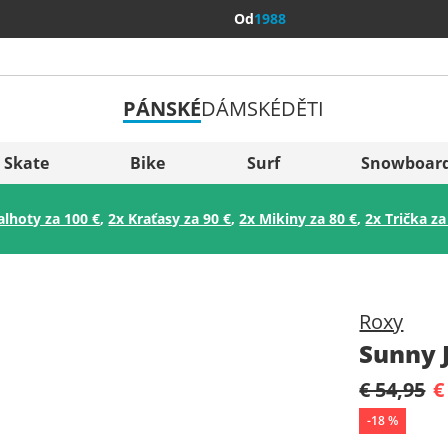
Od
1988
PÁNSKÉ
DÁMSKÉ
DĚTI
Všechny 
Sverige
Skate
Bike
Surf
Snowboar
Slovenija
alhoty za 100 €
,
2x Kraťasy za 90 €
,
2x Mikiny za 80 €
,
2x Trička za
België (Nederlands)
Belgique (Français)
Danmark
Roxy
Norge
Sunny 
€ 54,95
€
-
18
%