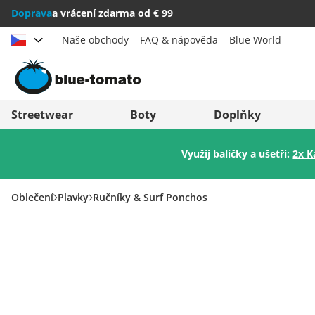
Doprava
a vrácení zdarma od € 99
Naše obchody
FAQ & nápověda
Blue World
Vybrat zemi
Deutschland
Nederland
Streetwear
Boty
Doplňky
Österreich
Italia (Italiano)
Využij balíčky a ušetři:
2x K
Schweiz (Deutsch)
Italien (Deutsch)
Suisse (Français)
España
Oblečení
Plavky
Ručníky & Surf Ponchos
Svizzera (Italiano)
Suomi
France
United Kingdom