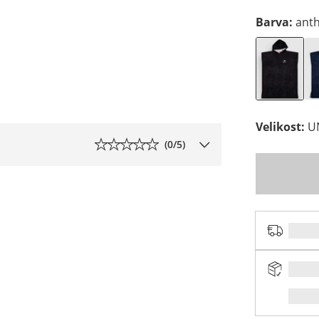
Barva
:
anth
Velikost
:
U
(
0
/5)