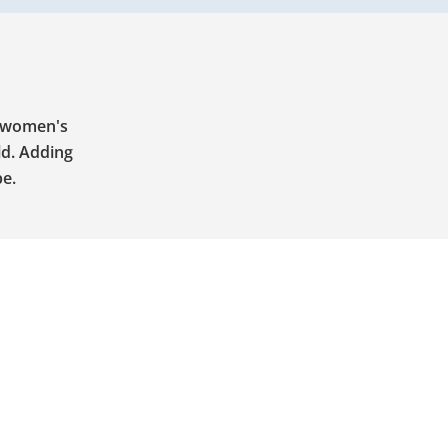
r women's
ld. Adding
be.