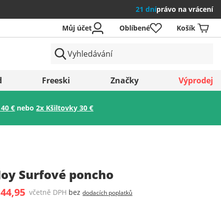
21 dní
právo na vrácení
Můj účet
Oblíbené
Košík
země
d
Freeski
Značky
Výprodej
 40 €
nebo
2x Kšiltovky 30 €
Uložit
Joy Surfové poncho
 44,95
včetně DPH
bez
dodacích poplatků