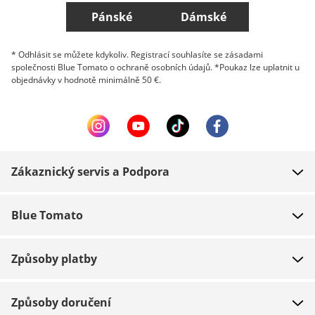
Pánské
Dámské
* Odhlásit se můžete kdykoliv. Registrací souhlasíte se zásadami
společnosti Blue Tomato o ochraně osobních údajů. *Poukaz lze uplatnit u
objednávky v hodnotě minimálně 50 €.
Zákaznický servis a Podpora
FAQ
Blue Tomato
Kontakt
O nás
Platba
Způsoby platby
Obchody
Dodání
Práce
Navrácení zboží
Způsoby doručení