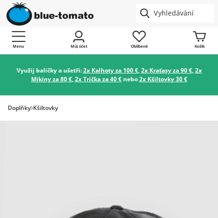
Menu
Můj účet
Oblíbené
Košík
Využij balíčky a ušetři:
2x Kalhoty za 100 €
,
2x Kraťasy za 90 €
,
2x
Mikiny za 80 €
,
2x Trička za 40 €
nebo
2x Kšiltovky 30 €
Doplňky
Kšiltovky