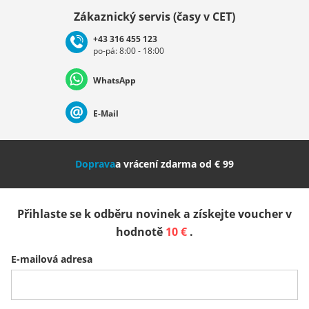
Vybrat zemi
Zákaznický servis (časy v CET)
+43 316 455 123
po-pá: 8:00 - 18:00
Deutschland
Österreich
Schweiz (Deutsch)
WhatsApp
Suisse (Français)
Svizzera (Italiano)
France
E-Mail
Nederland
Italia (Italiano)
Italien (Deutsch)
Doprava
a vrácení zdarma od € 99
España
Suomi
United Kingdom
Přihlaste se k odběru novinek a získejte voucher v
Sverige
Slovenija
België (Nederlands)
hodnotě
10 €
.
E-mailová adresa
Belgique (Français)
Danmark
Norge
Všechny země