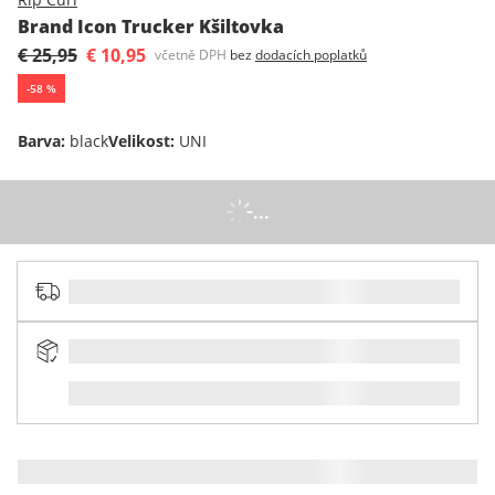
Brand Icon Trucker Kšiltovka
€ 25,95
€ 10,95
včetně DPH
bez
dodacích poplatků
-
58
%
Barva
:
black
Velikost
:
UNI
...