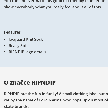
You can find Nermal in his good old friendly manner on 
show everybody what you really feel about all of this.
Features
Jacquard Knit Sock
Really Soft
RIPNDIP logo details
O značce RIPNDIP
RIPNDIP put the fun in funky! A small clothing label out of
cat by the name of Lord Nermal who pops up on most of t
skate brands.