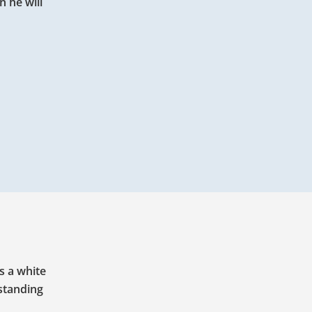
 he will
is a white
standing