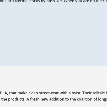
the Lord Nermal Socks by RIPNDIP. When you are on the run
 LA, that make clean streetwear with a twist. Their telltale 
he products. A fresh new addition to the coalition of long