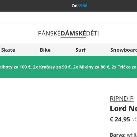
Od
1988
PÁNSKÉ
DÁMSKÉ
DĚTI
Všechny 
Sverige
Skate
Bike
Surf
Snowboar
Slovenija
alhoty za 100 €
,
2x Kraťasy za 90 €
,
2x Mikiny za 80 €
,
2x Trička za
België (Nederlands)
Belgique (Français)
Danmark
RIPNDIP
Norge
Lord N
€ 24,95
v
Barva
:
whi