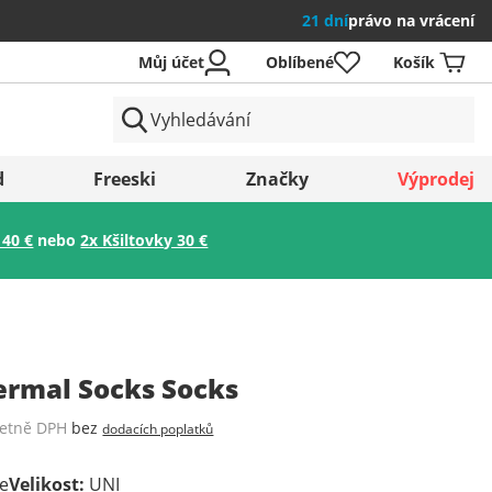
21 dní
právo na vrácení
Můj účet
Oblíbené
Košík
země
d
Freeski
Značky
Výprodej
 40 €
nebo
2x Kšiltovky 30 €
Uložit
ermal Socks Socks
četně DPH
bez
dodacích poplatků
te
Velikost
:
UNI