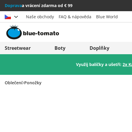
Doprava
a vrácení zdarma od € 99
Naše obchody
FAQ & nápověda
Blue World
Vybrat zemi
Deutschland
Nederland
Streetwear
Boty
Doplňky
Österreich
Italia (Italiano)
Využij balíčky a ušetři:
2x K
Schweiz (Deutsch)
Italien (Deutsch)
Suisse (Français)
España
Oblečení
Ponožky
Svizzera (Italiano)
Suomi
France
United Kingdom