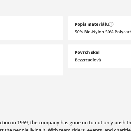
Popis materiálu
50% Bio-Nylon 50% Po
Povrch skel
Bezzrcadlová
uction in 1969, the company has gone on to not only push t
 the people living it. With team riders, events, and charitie