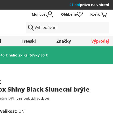
21 dní
právo na vrácení
Můj účet
Oblíbené
Košík
země
d
Freeski
Značky
Výprodej
 40 €
nebo
2x Kšiltovky 30 €
Uložit
r
ox Shiny Black Slunecní brýle
četně DPH
bez
dodacích poplatků
y
Velikost
:
UNI