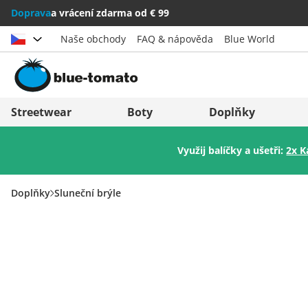
Doprava
a vrácení zdarma od € 99
Naše obchody
FAQ & nápověda
Blue World
Vybrat zemi
Deutschland
Nederland
Streetwear
Boty
Doplňky
Österreich
Italia (Italiano)
Využij balíčky a ušetři:
2x K
Schweiz (Deutsch)
Italien (Deutsch)
Suisse (Français)
España
Doplňky
Sluneční brýle
Svizzera (Italiano)
Suomi
France
United Kingdom