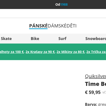
Od
1988
PÁNSKÉ
DÁMSKÉ
DĚTI
Všechny 
Sverige
Skate
Bike
Surf
Snowboar
Slovenija
alhoty za 100 €
,
2x Kraťasy za 90 €
,
2x Mikiny za 80 €
,
2x Trička za
België (Nederlands)
Belgique (Français)
Danmark
Quiksilve
Norge
Time B
€ 59,95
v
Barva
:
gre