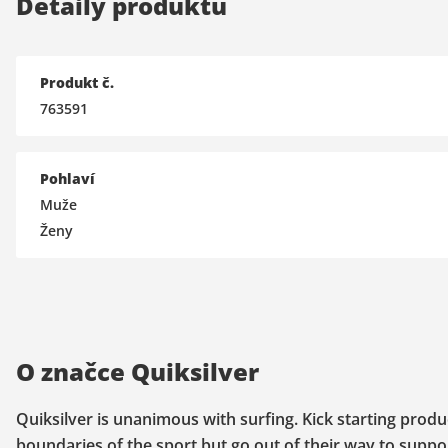
Detaily produktu
Produkt č.
763591
Pohlaví
Muže
Ženy
O značce Quiksilver
Quiksilver is unanimous with surfing. Kick starting prod
boundaries of the sport but go out of their way to support