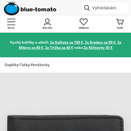
Menu
Můj účet
Oblíbené
Košík
Využij balíčky a ušetři:
2x Kalhoty za 100 €
,
2x Kraťasy za 90 €
,
2x
Mikiny za 80 €
,
2x Trička za 40 €
nebo
2x Kšiltovky 30 €
Doplňky
Tašky
Peněženky