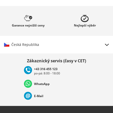
Garance
nejnižší ceny
Nejlepší
výběr
Česká Republika
Vybrat zemi
Zákaznický servis (časy v CET)
+43 316 455 123
po-pá: 8:00 - 18:00
Deutschland
Österreich
Schweiz (Deutsch)
WhatsApp
Suisse (Français)
Svizzera (Italiano)
France
E-Mail
Nederland
Italia (Italiano)
Italien (Deutsch)