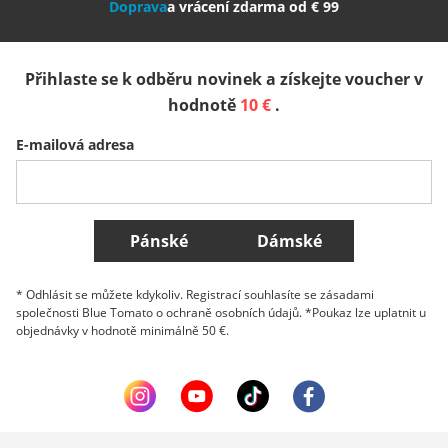
Doprava
a vrácení zdarma od € 99
España
Suomi
United Kingdom
Přihlaste se k odběru novinek a získejte voucher v
Sverige
Slovenija
België (Nederlands)
hodnotě
10 €
.
E-mailová adresa
Belgique (Français)
Danmark
Norge
Všechny země
Pánské
Dámské
* Odhlásit se můžete kdykoliv. Registrací souhlasíte se zásadami
společnosti Blue Tomato o ochraně osobních údajů. *Poukaz lze uplatnit u
objednávky v hodnotě minimálně 50 €.