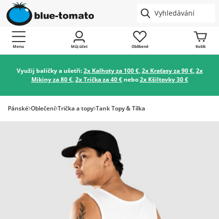
Menu
Můj účet
Oblíbené
Košík
Využij balíčky a ušetři:
2x Kalhoty za 100 €
,
2x Kraťasy za 90 €
,
2x
Mikiny za 80 €
,
2x Trička za 40 €
nebo
2x Kšiltovky 30 €
Pánské
Oblečení
Trička a topy
Tank Topy & Tílka