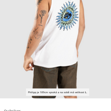
Philipp je 189cm vysoká a na sobě má velikost
L
.
Quiksilver