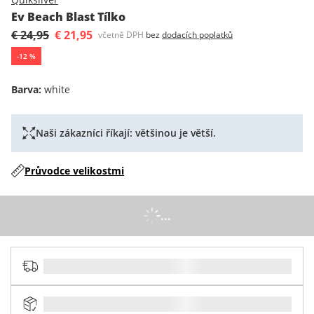
Ev Beach Blast Tílko
€ 24,95
€ 21,95
včetně DPH
bez
dodacích poplatků
-
12
%
Barva
:
white
Naši zákazníci říkají: většinou je větší.
Průvodce velikostmi
...