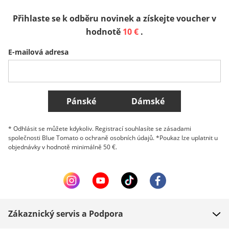
Přihlaste se k odběru novinek a získejte voucher v
Sverige
Slovenija
België (Nederlands)
hodnotě
10 €
.
E-mailová adresa
Belgique (Français)
Danmark
Norge
Všechny země
Pánské
Dámské
* Odhlásit se můžete kdykoliv. Registrací souhlasíte se zásadami
společnosti Blue Tomato o ochraně osobních údajů. *Poukaz lze uplatnit u
objednávky v hodnotě minimálně 50 €.
Zákaznický servis a Podpora