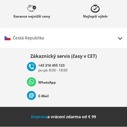
Garance
nejnižší ceny
Nejlepší
výběr
Česká Republika
Vybrat zemi
Zákaznický servis (časy v CET)
+43 316 455 123
po-pá: 8:00 - 18:00
Deutschland
Österreich
Schweiz (Deutsch)
WhatsApp
Suisse (Français)
Svizzera (Italiano)
France
E-Mail
Nederland
Italia (Italiano)
Italien (Deutsch)
Doprava
a vrácení zdarma od € 99
España
Suomi
United Kingdom