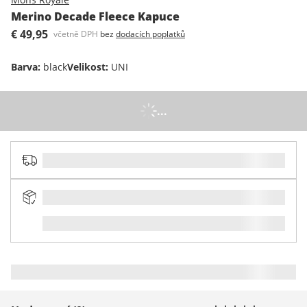
Merino Decade Fleece Kapuce
€ 49,95
včetně DPH
bez
dodacích poplatků
Barva
:
black
Velikost
:
UNI
...