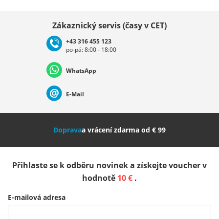
Vybrat zemi
Zákaznický servis (časy v CET)
+43 316 455 123
po-pá: 8:00 - 18:00
Deutschland
Österreich
Schweiz (Deutsch)
WhatsApp
Suisse (Français)
Svizzera (Italiano)
France
E-Mail
Nederland
Italia (Italiano)
Italien (Deutsch)
Doprava
a vrácení zdarma od € 99
España
Suomi
United Kingdom
Přihlaste se k odběru novinek a získejte voucher v
Sverige
Slovenija
België (Nederlands)
hodnotě
10 €
.
E-mailová adresa
Belgique (Français)
Danmark
Norge