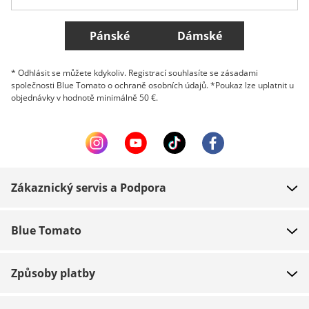
Všechny země
Pánské
Dámské
* Odhlásit se můžete kdykoliv. Registrací souhlasíte se zásadami
společnosti Blue Tomato o ochraně osobních údajů. *Poukaz lze uplatnit u
objednávky v hodnotě minimálně 50 €.
Zákaznický servis a Podpora
FAQ
Blue Tomato
Kontakt
O nás
Platba
Způsoby platby
Obchody
Dodání
Práce