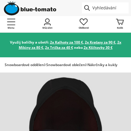
Menu
Můj účet
Oblíbené
Košík
Využij balíčky a ušetři:
2x Kalhoty za 100 €
,
2x Kraťasy za 90 €
,
2x
Mikiny za 80 €
,
2x Trička za 40 €
nebo
2x Kšiltovky 30 €
Snowboardové oddělení
Snowboardové oblečení
Nákrčníky a kukly