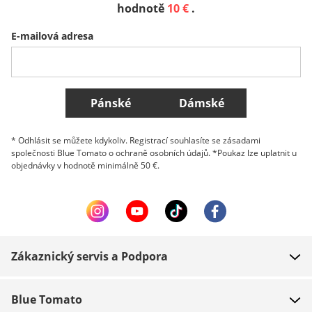
Sverige
Slovenija
België (Nederlands)
hodnotě
10 €
.
E-mailová adresa
Belgique (Français)
Danmark
Norge
Všechny země
Pánské
Dámské
* Odhlásit se můžete kdykoliv. Registrací souhlasíte se zásadami
společnosti Blue Tomato o ochraně osobních údajů. *Poukaz lze uplatnit u
objednávky v hodnotě minimálně 50 €.
Zákaznický servis a Podpora
FAQ
Blue Tomato
Kontakt