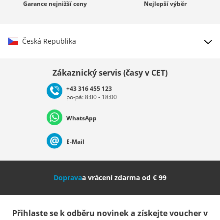
Garance
nejnižší ceny
Nejlepší
výběr
Česká Republika
Vybrat zemi
Zákaznický servis (časy v CET)
+43 316 455 123
po-pá: 8:00 - 18:00
Deutschland
Österreich
Schweiz (Deutsch)
WhatsApp
Suisse (Français)
Svizzera (Italiano)
France
E-Mail
Nederland
Italia (Italiano)
Italien (Deutsch)
Doprava
a vrácení zdarma od € 99
España
Suomi
United Kingdom
Přihlaste se k odběru novinek a získejte voucher v