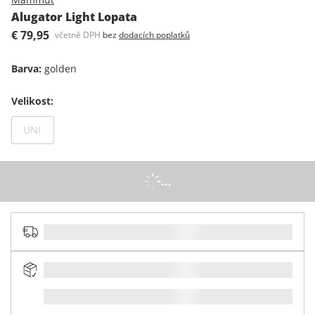
Alugator Light Lopata
€ 79,95
včetně DPH
bez
dodacích poplatků
Barva
:
golden
Velikost
:
Není dostupný
UNI
...