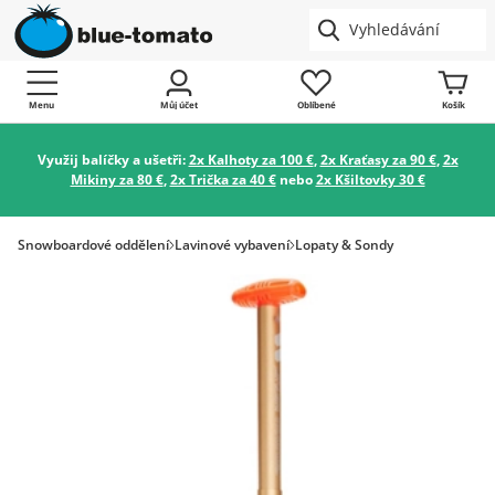
Menu
Můj účet
Oblíbené
Košík
Využij balíčky a ušetři:
2x Kalhoty za 100 €
,
2x Kraťasy za 90 €
,
2x
Mikiny za 80 €
,
2x Trička za 40 €
nebo
2x Kšiltovky 30 €
Snowboardové oddělení
Lavinové vybavení
Lopaty & Sondy