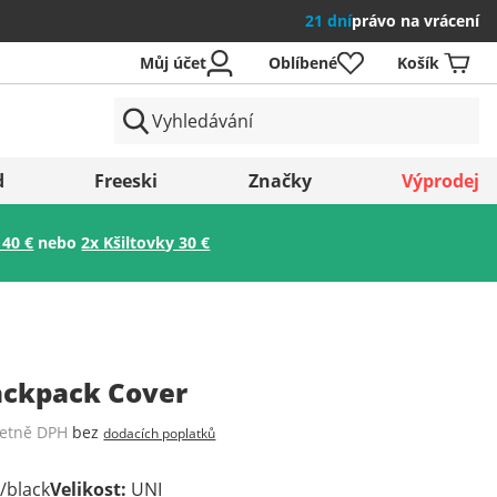
21 dní
právo na vrácení
Můj účet
Oblíbené
Košík
země
d
Freeski
Značky
Výprodej
 40 €
nebo
2x Kšiltovky 30 €
Uložit
ackpack Cover
četně DPH
bez
dodacích poplatků
/black
Velikost
:
UNI