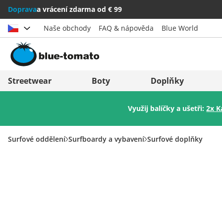
Doprava
a vrácení zdarma od € 99
Naše obchody
FAQ & nápověda
Blue World
Vybrat zemi
Deutschland
Nederland
Streetwear
Boty
Doplňky
Österreich
Italia (Italiano)
Využij balíčky a ušetři:
2x K
Schweiz (Deutsch)
Italien (Deutsch)
Suisse (Français)
España
Surfové oddělení
Surfboardy a vybavení
Surfové doplňky
Svizzera (Italiano)
Suomi
France
United Kingdom