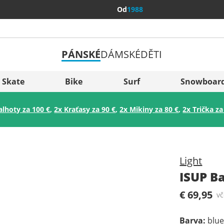
Od
1988
PÁNSKÉ
DÁMSKÉ
DĚTI
Všechny 
Sverige
Skate
Bike
Surf
Snowboar
Slovenija
alhoty za 100 €
,
2x Kraťasy za 90 €
,
2x Mikiny za 80 €
,
2x Trička za
België (Nederlands)
Belgique (Français)
Danmark
Light
Norge
ISUP B
€ 69,95
v
Barva
:
blue