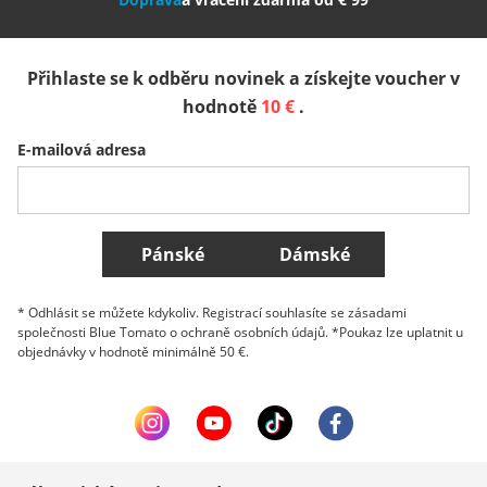
España
Suomi
United Kingdom
Přihlaste se k odběru novinek a získejte voucher v
Sverige
Slovenija
België (Nederlands)
hodnotě
10 €
.
E-mailová adresa
Belgique (Français)
Danmark
Norge
Všechny země
Pánské
Dámské
* Odhlásit se můžete kdykoliv. Registrací souhlasíte se zásadami
společnosti Blue Tomato o ochraně osobních údajů. *Poukaz lze uplatnit u
objednávky v hodnotě minimálně 50 €.