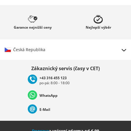
Garance
nejnižší ceny
Nejlepší
výběr
Česká Republika
Vybrat zemi
Zákaznický servis (časy v CET)
+43 316 455 123
po-pá: 8:00 - 18:00
Deutschland
Österreich
Schweiz (Deutsch)
WhatsApp
Suisse (Français)
Svizzera (Italiano)
France
E-Mail
Nederland
Italia (Italiano)
Italien (Deutsch)
Doprava
a vrácení zdarma od € 99