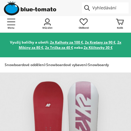
Menu
Můj účet
Oblíbené
Košík
Využij balíčky a ušetři:
2x Kalhoty za 100 €
,
2x Kraťasy za 90 €
,
2x
Mikiny za 80 €
,
2x Trička za 40 €
nebo
2x Kšiltovky 30 €
Snowboardové oddělení
Snowboardové vybavení
Snowboardy