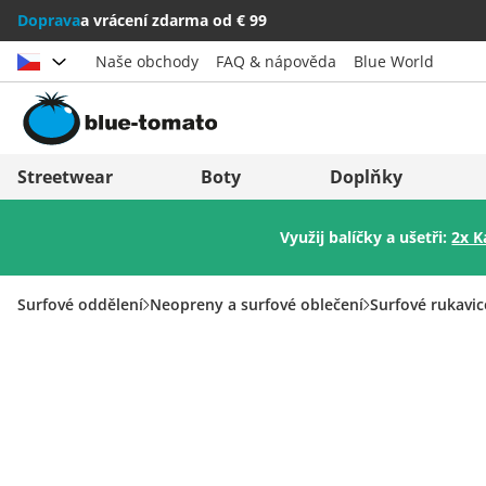
Doprava
a vrácení zdarma od € 99
Naše obchody
FAQ & nápověda
Blue World
Vybrat zemi
Deutschland
Nederland
Streetwear
Boty
Doplňky
Österreich
Italia (Italiano)
Využij balíčky a ušetři:
2x K
Schweiz (Deutsch)
Italien (Deutsch)
Suisse (Français)
España
Surfové oddělení
Neopreny a surfové oblečení
Surfové rukavic
Svizzera (Italiano)
Suomi
France
United Kingdom