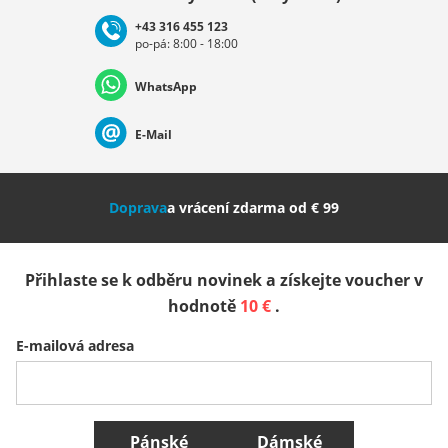
+43 316 455 123
po-pá: 8:00 - 18:00
Deutschland
Österreich
Schweiz (Deutsch)
WhatsApp
Suisse (Français)
Svizzera (Italiano)
France
E-Mail
Nederland
Italia (Italiano)
Italien (Deutsch)
Doprava
a vrácení zdarma od € 99
España
Suomi
United Kingdom
Přihlaste se k odběru novinek a získejte voucher v
Sverige
Slovenija
België (Nederlands)
hodnotě
10 €
.
E-mailová adresa
Belgique (Français)
Danmark
Norge
Všechny země
Pánské
Dámské