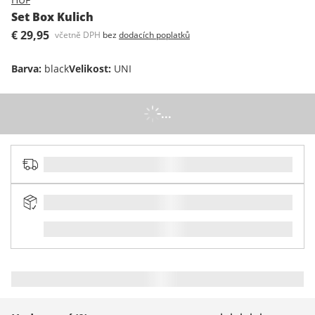
Set Box Kulich
€ 29,95
včetně DPH
bez
dodacích poplatků
Barva
:
black
Velikost
:
UNI
...