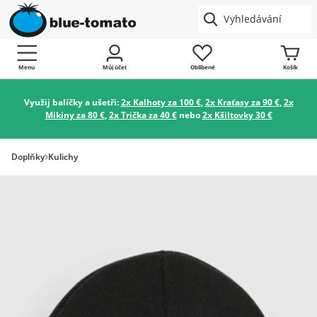
Menu
Můj účet
Oblíbené
Košík
Využij balíčky a ušetři:
2x Kalhoty za 100 €
,
2x Kraťasy za 90 €
,
2x
Mikiny za 80 €
,
2x Trička za 40 €
nebo
2x Kšiltovky 30 €
Doplňky
Kulichy