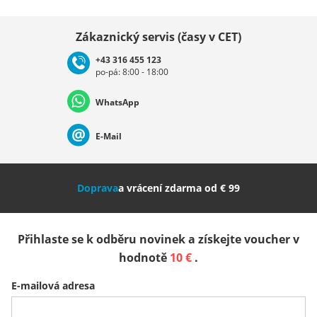
Vybrat zemi
Zákaznický servis (časy v CET)
+43 316 455 123
po-pá: 8:00 - 18:00
Deutschland
Österreich
Schweiz (Deutsch)
WhatsApp
Suisse (Français)
Svizzera (Italiano)
France
E-Mail
Nederland
Italia (Italiano)
Italien (Deutsch)
Doprava
a vrácení zdarma od € 99
España
Suomi
United Kingdom
Přihlaste se k odběru novinek a získejte voucher v
Sverige
Slovenija
België (Nederlands)
hodnotě
10 €
.
E-mailová adresa
Belgique (Français)
Danmark
Norge