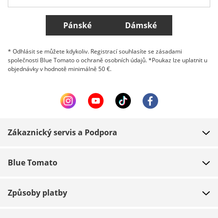
Všechny země
Pánské
Dámské
* Odhlásit se můžete kdykoliv. Registrací souhlasíte se zásadami
společnosti Blue Tomato o ochraně osobních údajů. *Poukaz lze uplatnit u
objednávky v hodnotě minimálně 50 €.
Zákaznický servis a Podpora
FAQ
Blue Tomato
Kontakt
O nás
Platba
Způsoby platby
Obchody
Dodání
Práce