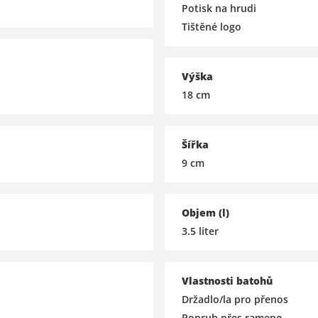
Potisk na hrudi
Tištěné logo
Výška
18
cm
Šířka
9
cm
Objem (l)
3.5
liter
Vlastnosti batohů
Držadlo/la pro přenos
Popruh přes rameno