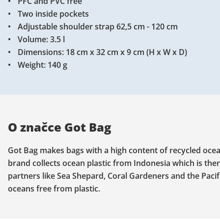
PFC and PVC free
Two inside pockets
Adjustable shoulder strap 62,5 cm - 120 cm
Volume: 3.5 l
Dimensions: 18 cm x 32 cm x 9 cm (H x W x D)
Weight: 140 g
O značce Got Bag
Got Bag makes bags with a high content of recycled ocea
brand collects ocean plastic from Indonesia which is the
partners like Sea Shepard, Coral Gardeners and the Paci
oceans free from plastic.