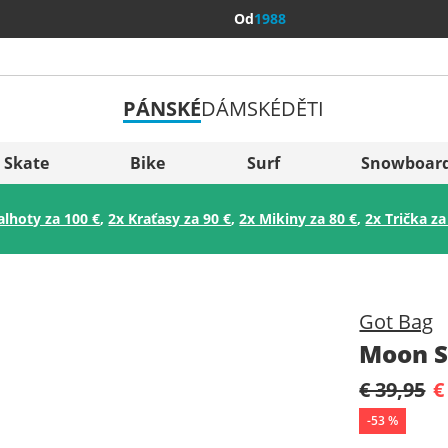
Od
1988
PÁNSKÉ
DÁMSKÉ
DĚTI
Všechny 
Sverige
Skate
Bike
Surf
Snowboar
Slovenija
alhoty za 100 €
,
2x Kraťasy za 90 €
,
2x Mikiny za 80 €
,
2x Trička za
België (Nederlands)
Belgique (Français)
Danmark
Got Bag
Norge
Moon S
€ 39,95
€
-
53
%