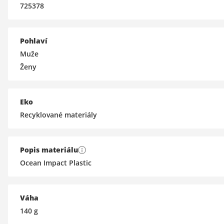
725378
Pohlaví
Muže
Ženy
Eko
Recyklované materiály
Popis materiálu
Ocean Impact Plastic
Váha
140
g