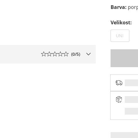
Barva
:
por
Velikost
:
Není d
UNI
(
0
/5)