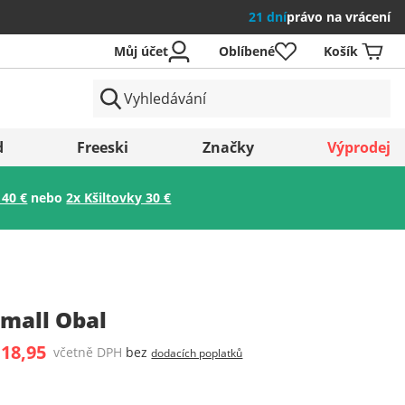
21 dní
právo na vrácení
Můj účet
Oblíbené
Košík
země
d
Freeski
Značky
Výprodej
 40 €
nebo
2x Kšiltovky 30 €
Uložit
mall Obal
 18,95
včetně DPH
bez
dodacích poplatků