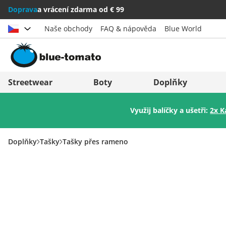
Doprava
a vrácení zdarma od € 99
Naše obchody
FAQ & nápověda
Blue World
Vybrat zemi
Deutschland
Nederland
Streetwear
Boty
Doplňky
Österreich
Italia (Italiano)
Využij balíčky a ušetři:
2x K
Schweiz (Deutsch)
Italien (Deutsch)
Suisse (Français)
España
Doplňky
Tašky
Tašky přes rameno
Svizzera (Italiano)
Suomi
France
United Kingdom