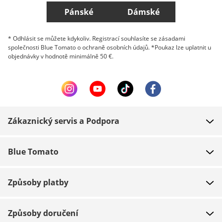
Pánské
Dámské
* Odhlásit se můžete kdykoliv. Registrací souhlasíte se zásadami
společnosti Blue Tomato o ochraně osobních údajů. *Poukaz lze uplatnit u
objednávky v hodnotě minimálně 50 €.
Zákaznický servis a Podpora
FAQ
Blue Tomato
Kontakt
O nás
Platba
Způsoby platby
Obchody
Dodání
Práce
Navrácení zboží
Způsoby doručení