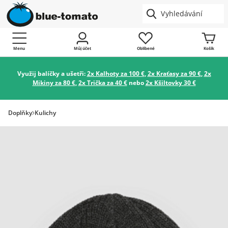
Menu
Můj účet
Oblíbené
Košík
Využij balíčky a ušetři:
2x Kalhoty za 100 €
,
2x Kraťasy za 90 €
,
2x
Mikiny za 80 €
,
2x Trička za 40 €
nebo
2x Kšiltovky 30 €
Doplňky
Kulichy