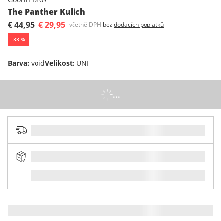
The Panther Kulich
€ 44,95
€ 29,95
včetně DPH
bez
dodacích poplatků
-
33
%
Barva
:
void
Velikost
:
UNI
...