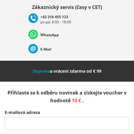
Vybrat zemi
Zákaznický servis (časy v CET)
+43 316 455 123
po-pá: 8:00 - 18:00
Deutschland
Österreich
Schweiz (Deutsch)
WhatsApp
Suisse (Français)
Svizzera (Italiano)
France
E-Mail
Nederland
Italia (Italiano)
Italien (Deutsch)
Doprava
a vrácení zdarma od € 99
España
Suomi
United Kingdom
Přihlaste se k odběru novinek a získejte voucher v
Sverige
Slovenija
België (Nederlands)
hodnotě
10 €
.
E-mailová adresa
Belgique (Français)
Danmark
Norge
Všechny země