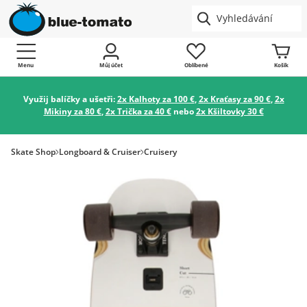
Menu
Můj účet
Oblíbené
Košík
Využij balíčky a ušetři:
2x Kalhoty za 100 €
,
2x Kraťasy za 90 €
,
2x
Mikiny za 80 €
,
2x Trička za 40 €
nebo
2x Kšiltovky 30 €
Skate Shop
Longboard & Cruiser
Cruisery