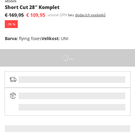
Short Cut 28″ Komplet
€ 169,95
€ 109,95
včetně DPH
bez
dodacích poplatků
-
35
%
Barva
:
flying foxes
Velikost
:
UNI
...