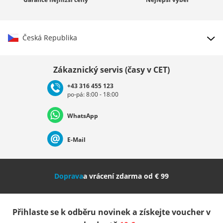
Česká Republika
Vybrat zemi
Zákaznický servis (časy v CET)
+43 316 455 123
po-pá: 8:00 - 18:00
Deutschland
Österreich
Schweiz (Deutsch)
WhatsApp
Suisse (Français)
Svizzera (Italiano)
France
E-Mail
Nederland
Italia (Italiano)
Italien (Deutsch)
Doprava
a vrácení zdarma od € 99
España
Suomi
United Kingdom
Přihlaste se k odběru novinek a získejte voucher v
Sverige
Slovenija
België (Nederlands)