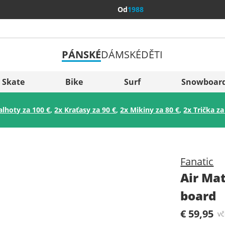
Od
1988
PÁNSKÉ
DÁMSKÉ
DĚTI
Všechny 
Sverige
Skate
Bike
Surf
Snowboar
Slovenija
alhoty za 100 €
,
2x Kraťasy za 90 €
,
2x Mikiny za 80 €
,
2x Trička za
België (Nederlands)
Belgique (Français)
Danmark
Fanatic
Norge
Air Ma
board
€ 59,95
v