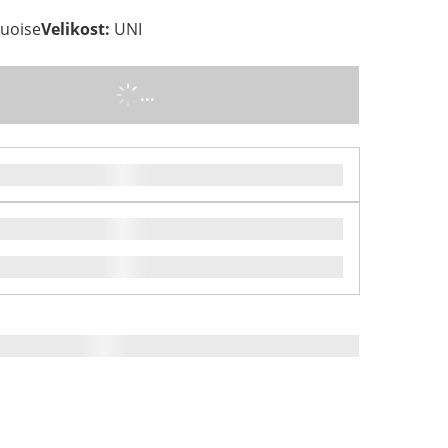
quoise
Velikost
:
UNI
...