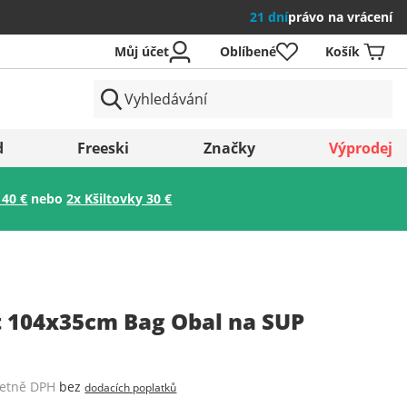
21 dní
právo na vrácení
Můj účet
Oblíbené
Košík
země
d
Freeski
Značky
Výprodej
 40 €
nebo
2x Kšiltovky 30 €
Uložit
t 104x35cm Bag Obal na SUP
četně DPH
bez
dodacích poplatků