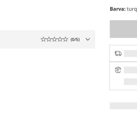
Barva
:
tur
(
0
/5)