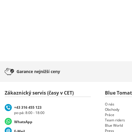
Garance
nejnižší ceny
Zákaznický servis (časy v CET)
Blue Toma
O nás
+43 316 455 123
Obchody
po-pá: 8:00 - 18:00
Práce
Team riders
WhatsApp
Blue World
Press
E-Mail