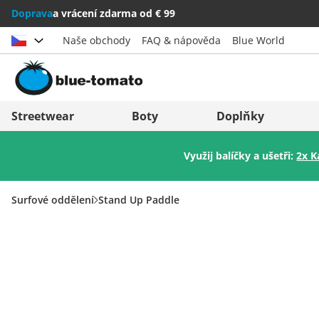
Doprava
a vrácení zdarma od € 99
Naše obchody
FAQ & nápověda
Blue World
Vybrat zemi
Deutschland
Nederland
Streetwear
Boty
Doplňky
Österreich
Italia (Italiano)
Využij balíčky a ušetři:
2x K
Schweiz (Deutsch)
Italien (Deutsch)
Suisse (Français)
España
Surfové oddělení
Stand Up Paddle
Svizzera (Italiano)
Suomi
France
United Kingdom