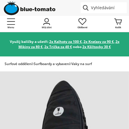
Menu
Můj účet
Oblíbené
Košík
Využij balíčky a ušetři:
2x Kalhoty za 100 €
,
2x Kraťasy za 90 €
,
2x
Mikiny za 80 €
,
2x Trička za 40 €
nebo
2x Kšiltovky 30 €
Surfové oddělení
Surfboardy a vybavení
Vaky na surf