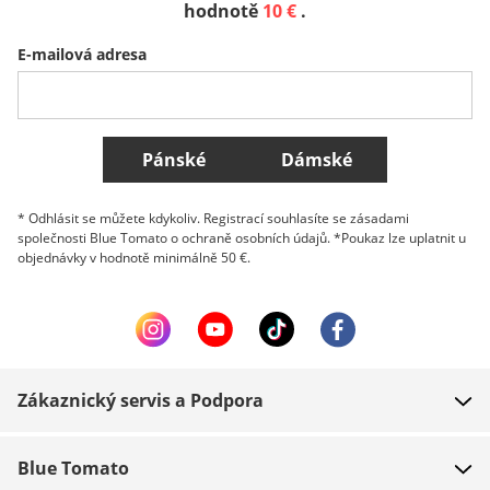
Sverige
Slovenija
België (Nederlands)
hodnotě
10 €
.
E-mailová adresa
Belgique (Français)
Danmark
Norge
Všechny země
Pánské
Dámské
* Odhlásit se můžete kdykoliv. Registrací souhlasíte se zásadami
společnosti Blue Tomato o ochraně osobních údajů. *Poukaz lze uplatnit u
objednávky v hodnotě minimálně 50 €.
Zákaznický servis a Podpora
FAQ
Blue Tomato
Kontakt