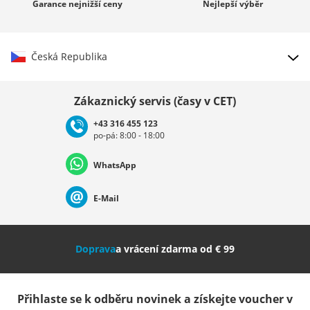
Garance
nejnižší ceny
Nejlepší
výběr
Česká Republika
Vybrat zemi
Zákaznický servis (časy v CET)
+43 316 455 123
po-pá: 8:00 - 18:00
Deutschland
Österreich
Schweiz (Deutsch)
WhatsApp
Suisse (Français)
Svizzera (Italiano)
France
E-Mail
Nederland
Italia (Italiano)
Italien (Deutsch)
Doprava
a vrácení zdarma od € 99
España
Suomi
United Kingdom
Přihlaste se k odběru novinek a získejte voucher v