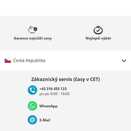
Garance
nejnižší ceny
Nejlepší
výběr
Česká Republika
Vybrat zemi
Zákaznický servis (časy v CET)
+43 316 455 123
po-pá: 8:00 - 18:00
Deutschland
Österreich
Schweiz (Deutsch)
WhatsApp
Suisse (Français)
Svizzera (Italiano)
France
E-Mail
Nederland
Italia (Italiano)
Italien (Deutsch)