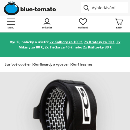
Menu
Můj účet
Oblíbené
Košík
Využij balíčky a ušetři:
2x Kalhoty za 100 €
,
2x Kraťasy za 90 €
,
2x
Mikiny za 80 €
,
2x Trička za 40 €
nebo
2x Kšiltovky 30 €
Surfové oddělení
Surfboardy a vybavení
Surf leashes