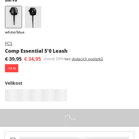
white/blue
FCS
Comp Essential 5'0 Leash
€ 39,95
€ 34,95
včetně DPH
bez
dodacích poplatků
-
13
%
Velikost
...