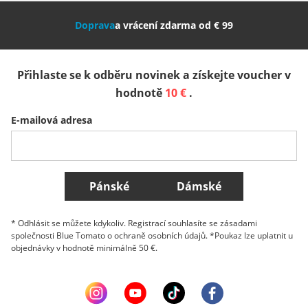
Doprava
a vrácení zdarma od € 99
España
Suomi
United Kingdom
Přihlaste se k odběru novinek a získejte voucher v
Sverige
Slovenija
België (Nederlands)
hodnotě
10 €
.
E-mailová adresa
Belgique (Français)
Danmark
Norge
Všechny země
Pánské
Dámské
* Odhlásit se můžete kdykoliv. Registrací souhlasíte se zásadami
společnosti Blue Tomato o ochraně osobních údajů. *Poukaz lze uplatnit u
objednávky v hodnotě minimálně 50 €.