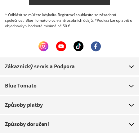
* Odhlásit se můžete kdykoliv. Registrací souhlasíte se zásadami
společnosti Blue Tomato o ochraně osobních údajů. *Poukaz lze uplatnit u
objednávky v hodnotě minimálně 50 €.
Zákaznický servis a Podpora
FAQ
Blue Tomato
Kontakt
O nás
Platba
Způsoby platby
Obchody
Dodání
Práce
Navrácení zboží
Způsoby doručení
Team riders
Dárkové poukazy