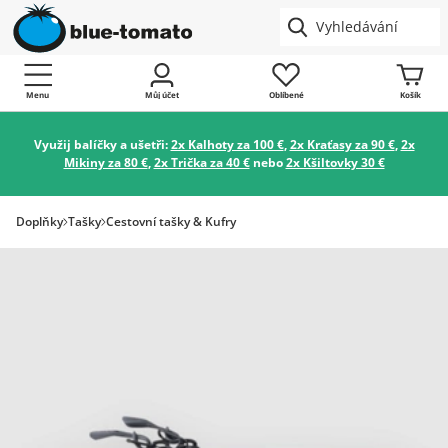
Menu
Můj účet
Oblíbené
Košík
Využij balíčky a ušetři:
2x Kalhoty za 100 €
,
2x Kraťasy za 90 €
,
2x
Mikiny za 80 €
,
2x Trička za 40 €
nebo
2x Kšiltovky 30 €
Doplňky
Tašky
Cestovní tašky & Kufry