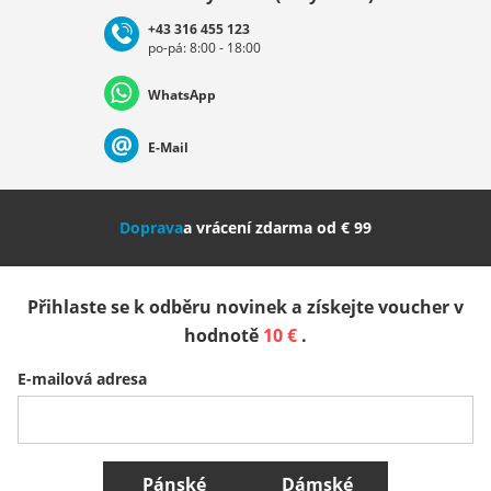
+43 316 455 123
po-pá: 8:00 - 18:00
Deutschland
Österreich
Schweiz (Deutsch)
WhatsApp
Suisse (Français)
Svizzera (Italiano)
France
E-Mail
Nederland
Italia (Italiano)
Italien (Deutsch)
Doprava
a vrácení zdarma od € 99
España
Suomi
United Kingdom
Přihlaste se k odběru novinek a získejte voucher v
Sverige
Slovenija
België (Nederlands)
hodnotě
10 €
.
E-mailová adresa
Belgique (Français)
Danmark
Norge
Všechny země
Pánské
Dámské