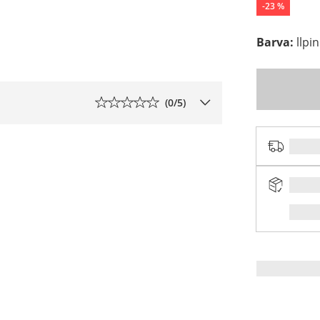
-
23
%
Barva
:
llpi
(
0
/5)