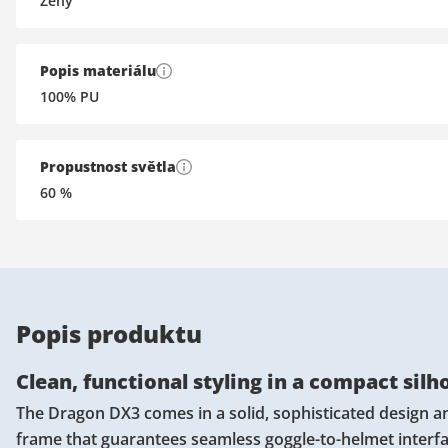
Ženy
Popis materiálu
100% PU
Propustnost světla
60
%
Popis produktu
Clean, functional styling in a compact sil
The Dragon DX3 comes in a solid, sophisticated design an
frame that guarantees seamless goggle-to-helmet interf