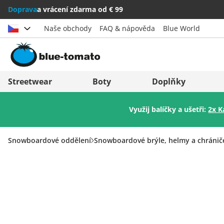
Doprava
a vrácení zdarma od € 99
Naše obchody
FAQ & nápověda
Blue World
Vybrat zemi
Deutschland
Nederland
Streetwear
Boty
Doplňky
Österreich
Italia (Italiano)
Využij balíčky a ušetři:
2x K
Schweiz (Deutsch)
Italien (Deutsch)
Suisse (Français)
España
Snowboardové oddělení
Snowboardové brýle, helmy a chránič
Svizzera (Italiano)
Suomi
France
United Kingdom