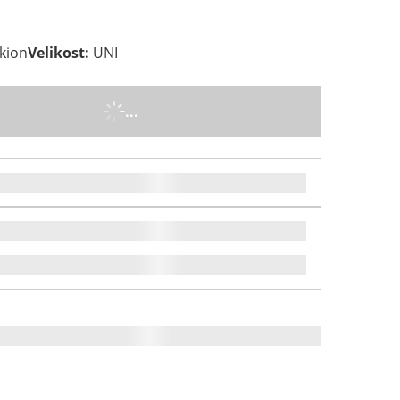
nkion
Velikost
:
UNI
...