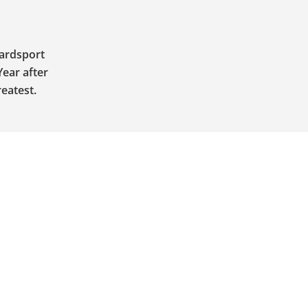
oardsport
Year after
reatest.