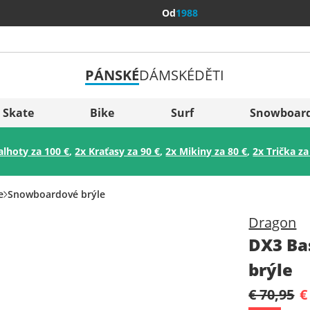
Od
1988
PÁNSKÉ
DÁMSKÉ
DĚTI
Všechny 
Sverige
Skate
Bike
Surf
Snowboar
Slovenija
alhoty za 100 €
,
2x Kraťasy za 90 €
,
2x Mikiny za 80 €
,
2x Trička za
België (Nederlands)
Belgique (Français)
e
Snowboardové brýle
Danmark
Dragon
Norge
DX3 Ba
brýle
€ 70,95
€