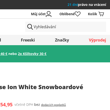
21 dní
právo na vrácení
Můj účet
Oblíbené
Košík
země
d
Freeski
Značky
Výprodej
 40 €
nebo
2x Kšiltovky 30 €
Uložit
se Ion White Snowboardové
 54,95
včetně DPH
bez
dodacích poplatků