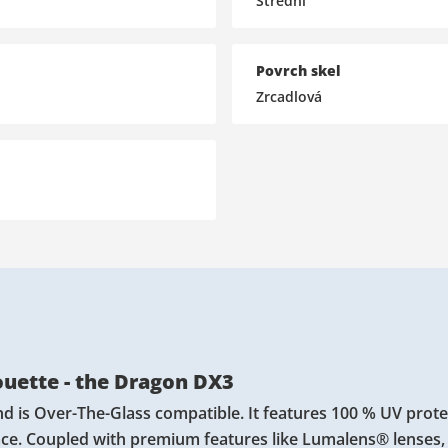
Střední
Povrch skel
Zrcadlová
houette - the Dragon DX3
d is Over-The-Glass compatible. It features 100 % UV prote
ace. Coupled with premium features like Lumalens® lenses,