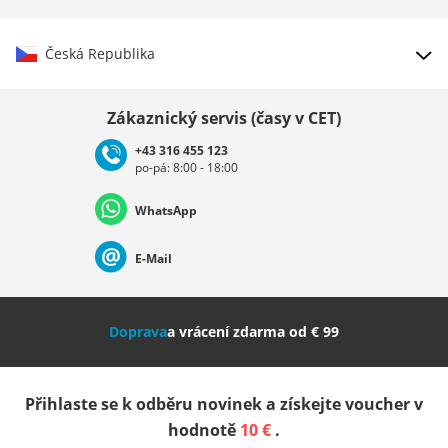
Česká Republika
Vybrat zemi
Zákaznický servis (časy v CET)
+43 316 455 123
po-pá: 8:00 - 18:00
Deutschland
Österreich
Schweiz (Deutsch)
WhatsApp
Suisse (Français)
Svizzera (Italiano)
France
E-Mail
Nederland
Italia (Italiano)
Italien (Deutsch)
Doprava
a vrácení zdarma od € 99
España
Suomi
United Kingdom
Přihlaste se k odběru novinek a získejte voucher v
Sverige
Slovenija
België (Nederlands)
hodnotě
10 €
.