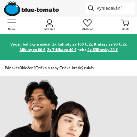
Menu
Můj účet
Oblíbené
Košík
Využij balíčky a ušetři:
2x Kalhoty za 100 €
,
2x Kraťasy za 90 €
,
2x
Mikiny za 80 €
,
2x Trička za 40 €
nebo
2x Kšiltovky 30 €
Pánské
Oblečení
Trička a topy
Trička-krátký rukáv