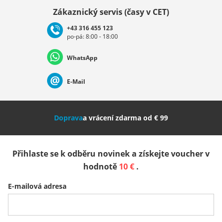
Vybrat zemi
Zákaznický servis (časy v CET)
+43 316 455 123
po-pá: 8:00 - 18:00
Deutschland
Österreich
Schweiz (Deutsch)
WhatsApp
Suisse (Français)
Svizzera (Italiano)
France
E-Mail
Nederland
Italia (Italiano)
Italien (Deutsch)
Doprava
a vrácení zdarma od € 99
España
Suomi
United Kingdom
Přihlaste se k odběru novinek a získejte voucher v
Sverige
Slovenija
België (Nederlands)
hodnotě
10 €
.
E-mailová adresa
Belgique (Français)
Danmark
Norge
Všechny země