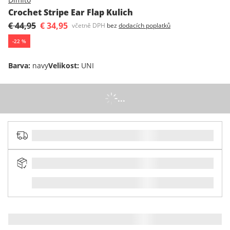
Crochet Stripe Ear Flap Kulich
€ 44,95
€ 34,95
včetně DPH
bez
dodacích poplatků
-
22
%
Barva
:
navy
Velikost
:
UNI
...