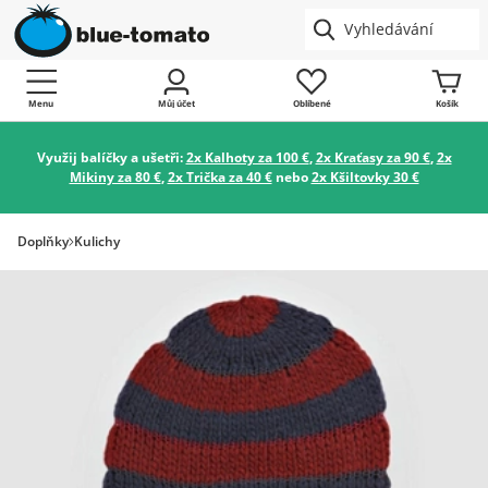
Menu
Můj účet
Oblíbené
Košík
Využij balíčky a ušetři:
2x Kalhoty za 100 €
,
2x Kraťasy za 90 €
,
2x
Mikiny za 80 €
,
2x Trička za 40 €
nebo
2x Kšiltovky 30 €
Doplňky
Kulichy