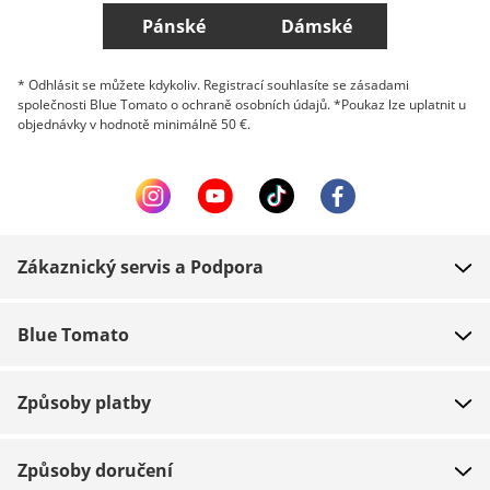
Pánské
Dámské
* Odhlásit se můžete kdykoliv. Registrací souhlasíte se zásadami
společnosti Blue Tomato o ochraně osobních údajů. *Poukaz lze uplatnit u
objednávky v hodnotě minimálně 50 €.
Zákaznický servis a Podpora
FAQ
Blue Tomato
Kontakt
O nás
Platba
Způsoby platby
Obchody
Dodání
Práce
Navrácení zboží
Způsoby doručení