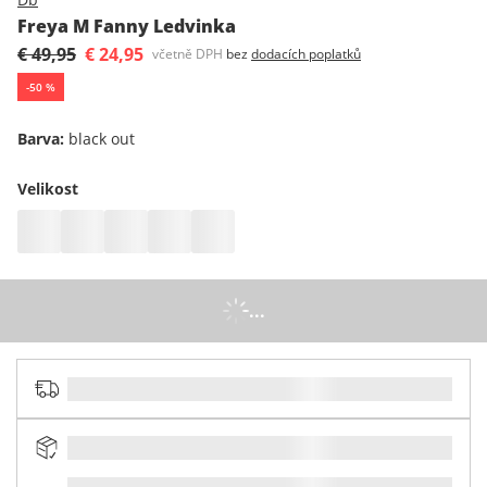
Freya M Fanny Ledvinka
€ 49,95
€ 24,95
včetně DPH
bez
dodacích poplatků
-
50
%
Barva
:
black out
Velikost
...