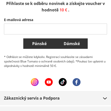
Přihlaste se k odběru novinek a získejte voucher v
Sverige
Slovenija
België (Nederlands)
hodnotě
10 €
.
E-mailová adresa
Belgique (Français)
Danmark
Norge
Všechny země
Pánské
Dámské
* Odhlásit se můžete kdykoliv. Registrací souhlasíte se zásadami
společnosti Blue Tomato o ochraně osobních údajů. *Poukaz lze uplatnit u
objednávky v hodnotě minimálně 50 €.
Zákaznický servis a Podpora
FAQ