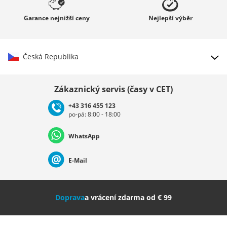
Garance
nejnižší ceny
Nejlepší
výběr
Česká Republika
Vybrat zemi
Zákaznický servis (časy v CET)
+43 316 455 123
po-pá: 8:00 - 18:00
Deutschland
Österreich
Schweiz (Deutsch)
WhatsApp
Suisse (Français)
Svizzera (Italiano)
France
E-Mail
Nederland
Italia (Italiano)
Italien (Deutsch)
Doprava
a vrácení zdarma od € 99
España
Suomi
United Kingdom