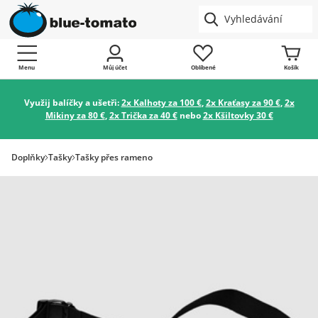
Menu
Můj účet
Oblíbené
Košík
Využij balíčky a ušetři:
2x Kalhoty za 100 €
,
2x Kraťasy za 90 €
,
2x
Mikiny za 80 €
,
2x Trička za 40 €
nebo
2x Kšiltovky 30 €
Doplňky
Tašky
Tašky přes rameno