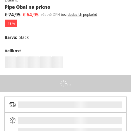
Pipe Obal na prkno
€ 74,95
€ 64,95
včetně DPH
bez
dodacích poplatků
-
13
%
Barva
:
black
Velikost
...