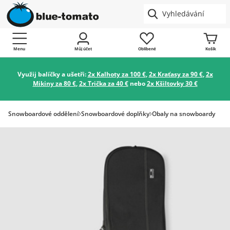
Menu
Můj účet
Oblíbené
Košík
Využij balíčky a ušetři:
2x Kalhoty za 100 €
,
2x Kraťasy za 90 €
,
2x
Mikiny za 80 €
,
2x Trička za 40 €
nebo
2x Kšiltovky 30 €
Snowboardové oddělení
Snowboardové doplňky
Obaly na snowboardy