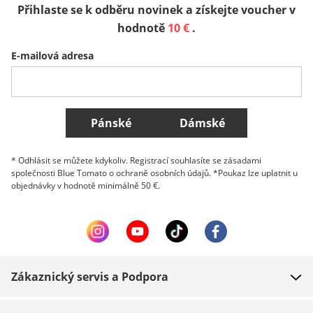
Přihlaste se k odběru novinek a získejte voucher v
Sverige
Slovenija
België (Nederlands)
hodnotě
10 €
.
E-mailová adresa
Belgique (Français)
Danmark
Norge
Všechny země
Pánské
Dámské
* Odhlásit se můžete kdykoliv. Registrací souhlasíte se zásadami
společnosti Blue Tomato o ochraně osobních údajů. *Poukaz lze uplatnit u
objednávky v hodnotě minimálně 50 €.
Zákaznický servis a Podpora
FAQ