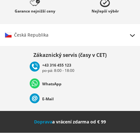
Garance
nejnižší ceny
Nejlepší
výběr
Česká Republika
Vybrat zemi
Zákaznický servis (časy v CET)
+43 316 455 123
po-pá: 8:00 - 18:00
Deutschland
Österreich
Schweiz (Deutsch)
WhatsApp
Suisse (Français)
Svizzera (Italiano)
France
E-Mail
Nederland
Italia (Italiano)
Italien (Deutsch)
Doprava
a vrácení zdarma od € 99
España
Suomi
United Kingdom