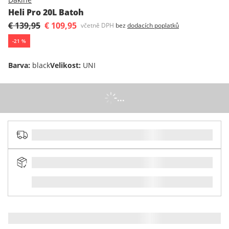
Heli Pro 20L Batoh
€ 139,95
€ 109,95
včetně DPH
bez
dodacích poplatků
-
21
%
Barva
:
black
Velikost
:
UNI
...