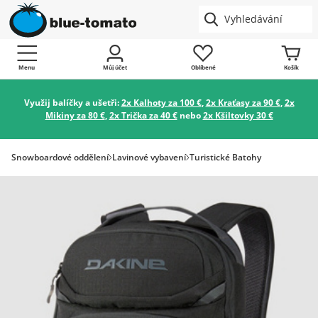
Menu
Můj účet
Oblíbené
Košík
Využij balíčky a ušetři:
2x Kalhoty za 100 €
,
2x Kraťasy za 90 €
,
2x
Mikiny za 80 €
,
2x Trička za 40 €
nebo
2x Kšiltovky 30 €
Snowboardové oddělení
Lavinové vybavení
Turistické Batohy