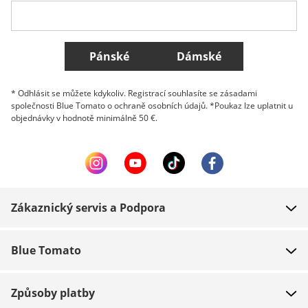
Všechny země
Pánské
Dámské
* Odhlásit se můžete kdykoliv. Registrací souhlasíte se zásadami
společnosti Blue Tomato o ochraně osobních údajů. *Poukaz lze uplatnit u
objednávky v hodnotě minimálně 50 €.
Zákaznický servis a Podpora
FAQ
Blue Tomato
Kontakt
O nás
Platba
Způsoby platby
Obchody