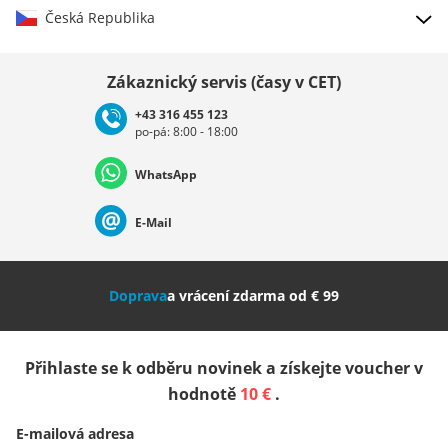
Česká Republika
Vybrat zemi
Zákaznický servis (časy v CET)
+43 316 455 123
po-pá: 8:00 - 18:00
Deutschland
Österreich
Schweiz (Deutsch)
WhatsApp
Suisse (Français)
Svizzera (Italiano)
France
E-Mail
Nederland
Italia (Italiano)
Italien (Deutsch)
Doprava
a vrácení zdarma od € 99
España
Suomi
United Kingdom
Přihlaste se k odběru novinek a získejte voucher v
Sverige
Slovenija
België (Nederlands)
hodnotě
10 €
.
E-mailová adresa
Belgique (Français)
Danmark
Norge