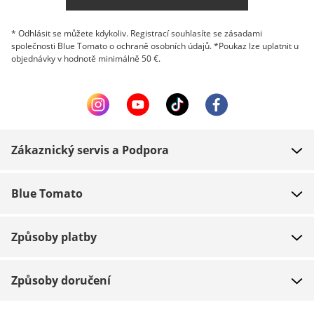
* Odhlásit se můžete kdykoliv. Registrací souhlasíte se zásadami
společnosti Blue Tomato o ochraně osobních údajů. *Poukaz lze uplatnit u
objednávky v hodnotě minimálně 50 €.
Zákaznický servis a Podpora
FAQ
Blue Tomato
Kontakt
O nás
Platba
Způsoby platby
Obchody
Dodání
Práce
Navrácení zboží
Způsoby doručení
Team riders
Dárkové poukazy