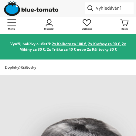
Menu
Můj účet
Oblíbené
Košík
Využij balíčky a ušetři:
2x Kalhoty za 100 €
,
2x Kraťasy za 90 €
,
2x
Mikiny za 80 €
,
2x Trička za 40 €
nebo
2x Kšiltovky 30 €
Doplňky
Kšiltovky