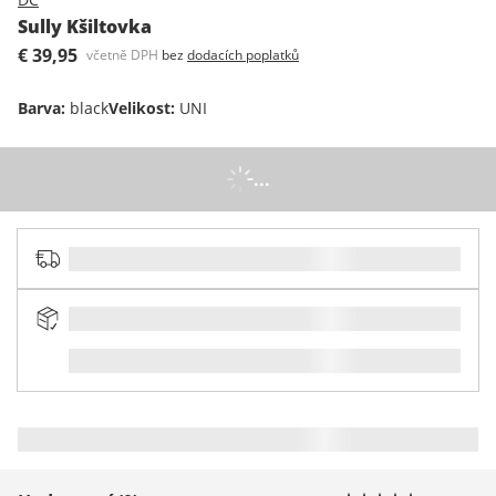
Sully Kšiltovka
€ 39,95
včetně DPH
bez
dodacích poplatků
Barva
:
black
Velikost
:
UNI
...