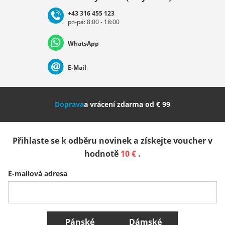
+43 316 455 123
po-pá: 8:00 - 18:00
Deutschland
Österreich
Schweiz (Deutsch)
WhatsApp
Suisse (Français)
Svizzera (Italiano)
France
E-Mail
Nederland
Italia (Italiano)
Italien (Deutsch)
Doprava
a vrácení zdarma od € 99
España
Suomi
United Kingdom
Přihlaste se k odběru novinek a získejte voucher v
Sverige
Slovenija
België (Nederlands)
hodnotě
10 €
.
E-mailová adresa
Belgique (Français)
Danmark
Norge
Všechny země
Pánské
Dámské