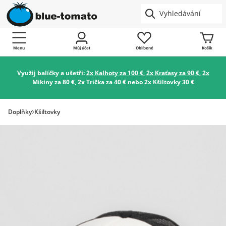
Menu
Můj účet
Oblíbené
Košík
Využij balíčky a ušetři:
2x Kalhoty za 100 €
,
2x Kraťasy za 90 €
,
2x
Mikiny za 80 €
,
2x Trička za 40 €
nebo
2x Kšiltovky 30 €
Doplňky
Kšiltovky