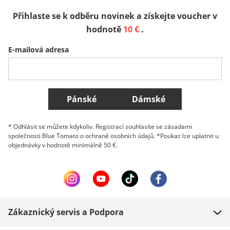
Přihlaste se k odběru novinek a získejte voucher v
Sverige
Slovenija
België (Nederlands)
hodnotě
10 €
.
E-mailová adresa
Belgique (Français)
Danmark
Norge
Všechny země
Pánské
Dámské
* Odhlásit se můžete kdykoliv. Registrací souhlasíte se zásadami
společnosti Blue Tomato o ochraně osobních údajů. *Poukaz lze uplatnit u
objednávky v hodnotě minimálně 50 €.
Zákaznický servis a Podpora