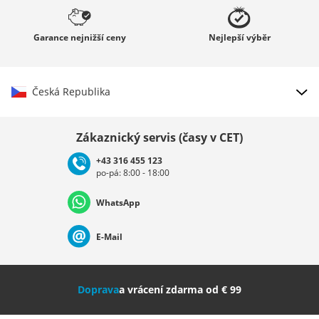
Garance
nejnižší ceny
Nejlepší
výběr
Česká Republika
Vybrat zemi
Zákaznický servis (časy v CET)
+43 316 455 123
po-pá: 8:00 - 18:00
Deutschland
Österreich
Schweiz (Deutsch)
WhatsApp
Suisse (Français)
Svizzera (Italiano)
France
E-Mail
Nederland
Italia (Italiano)
Italien (Deutsch)
Doprava
a vrácení zdarma od € 99
España
Suomi
United Kingdom