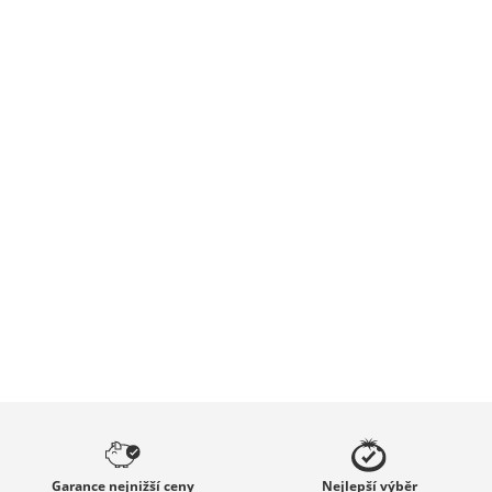
Garance
nejnižší ceny
Nejlepší
výběr