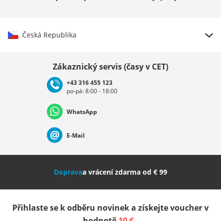
Česká Republika
Vybrat zemi
Zákaznický servis (časy v CET)
+43 316 455 123
po-pá: 8:00 - 18:00
Deutschland
Österreich
Schweiz (Deutsch)
WhatsApp
Suisse (Français)
Svizzera (Italiano)
France
E-Mail
Nederland
Italia (Italiano)
Italien (Deutsch)
Doprava
a vrácení zdarma od € 99
España
Suomi
United Kingdom
Přihlaste se k odběru novinek a získejte voucher v
Sverige
Slovenija
België (Nederlands)
hodnotě
10 €
.