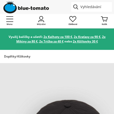
Menu
Můj účet
Oblíbené
Košík
Využij balíčky a ušetři:
2x Kalhoty za 100 €
,
2x Kraťasy za 90 €
,
2x
Mikiny za 80 €
,
2x Trička za 40 €
nebo
2x Kšiltovky 30 €
Doplňky
Kšiltovky