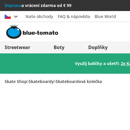
Doprava
a vrácení zdarma od € 99
Naše obchody
FAQ & nápověda
Blue World
Vybrat zemi
Deutschland
Nederland
Streetwear
Boty
Doplňky
Österreich
Italia (Italiano)
Využij balíčky a ušetři:
2x K
Schweiz (Deutsch)
Italien (Deutsch)
Suisse (Français)
España
Skate Shop
Skateboardy
Skateboardová kolečka
Svizzera (Italiano)
Suomi
France
United Kingdom