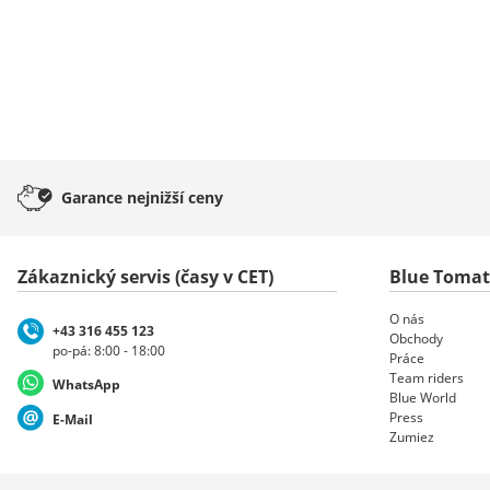
Garance
nejnižší ceny
Zákaznický servis (časy v CET)
Blue Toma
O nás
+43 316 455 123
Obchody
po-pá: 8:00 - 18:00
Práce
Team riders
WhatsApp
Blue World
Press
E-Mail
Zumiez