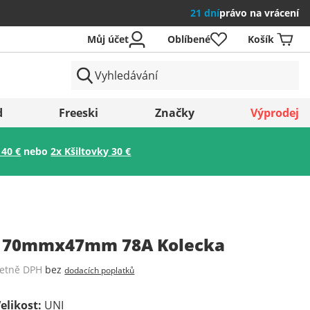
21 dní
právo na vrácení
Můj účet
Oblíbené
Košík
země
d
Freeski
Značky
Výprodej
 40 €
nebo
2x Kšiltovky 30 €
Uložit
l 70mmx47mm 78A Kolecka
četně DPH
bez
dodacích poplatků
elikost
:
UNI