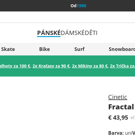
Od
1988
PÁNSKÉ
DÁMSKÉ
DĚTI
Všechny 
Sverige
Skate
Bike
Surf
Snowboar
Slovenija
alhoty za 100 €
,
2x Kraťasy za 90 €
,
2x Mikiny za 80 €
,
2x Trička za
België (Nederlands)
Belgique (Français)
Danmark
Cinetic
Norge
Fracta
€ 43,95
v
Barva
:
uni
V