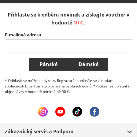
España
Suomi
United Kingdom
Přihlaste se k odběru novinek a získejte voucher v
Sverige
Slovenija
België (Nederlands)
hodnotě
10 €
.
E-mailová adresa
Belgique (Français)
Danmark
Norge
Všechny země
Pánské
Dámské
* Odhlásit se můžete kdykoliv. Registrací souhlasíte se zásadami
společnosti Blue Tomato o ochraně osobních údajů. *Poukaz lze uplatnit u
objednávky v hodnotě minimálně 50 €.
Zákaznický servis a Podpora