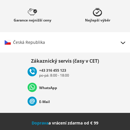
Garance
nejnižší ceny
Nejlepší
výběr
Česká Republika
Vybrat zemi
Zákaznický servis (časy v CET)
+43 316 455 123
po-pá: 8:00 - 18:00
Deutschland
Österreich
Schweiz (Deutsch)
WhatsApp
Suisse (Français)
Svizzera (Italiano)
France
E-Mail
Nederland
Italia (Italiano)
Italien (Deutsch)
Doprava
a vrácení zdarma od € 99