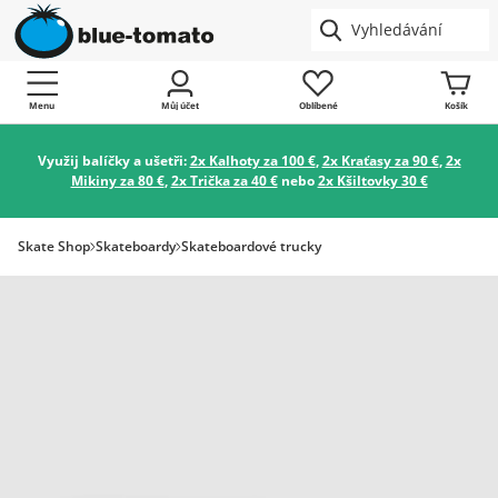
Menu
Můj účet
Oblíbené
Košík
Využij balíčky a ušetři:
2x Kalhoty za 100 €
,
2x Kraťasy za 90 €
,
2x
Mikiny za 80 €
,
2x Trička za 40 €
nebo
2x Kšiltovky 30 €
Skate Shop
Skateboardy
Skateboardové trucky