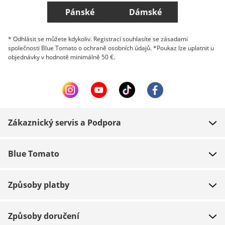
Pánské
Dámské
* Odhlásit se můžete kdykoliv. Registrací souhlasíte se zásadami
společnosti Blue Tomato o ochraně osobních údajů. *Poukaz lze uplatnit u
objednávky v hodnotě minimálně 50 €.
Zákaznický servis a Podpora
FAQ
Blue Tomato
Kontakt
O nás
Platba
Způsoby platby
Obchody
Dodání
Práce
Navrácení zboží
Způsoby doručení