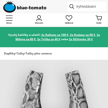
Menu
Můj účet
Oblíbené
Košík
Využij balíčky a ušetři:
2x Kalhoty za 100 €
,
2x Kraťasy za 90 €
,
2x
Mikiny za 80 €
,
2x Trička za 40 €
nebo
2x Kšiltovky 30 €
Doplňky
Tašky
Tašky přes rameno