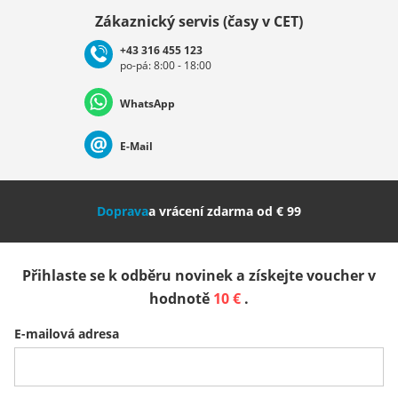
Vybrat zemi
Zákaznický servis (časy v CET)
+43 316 455 123
po-pá: 8:00 - 18:00
Deutschland
Österreich
Schweiz (Deutsch)
WhatsApp
Suisse (Français)
Svizzera (Italiano)
France
E-Mail
Nederland
Italia (Italiano)
Italien (Deutsch)
Doprava
a vrácení zdarma od € 99
España
Suomi
United Kingdom
Přihlaste se k odběru novinek a získejte voucher v
Sverige
Slovenija
België (Nederlands)
hodnotě
10 €
.
E-mailová adresa
Belgique (Français)
Danmark
Norge
Všechny země