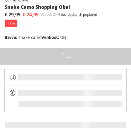
Snake Camo Shopping Obal
€ 29,95
€ 24,95
včetně DPH
bez
dodacích poplatků
-
17
%
Barva
:
snake camo
Velikost
:
UNI
...